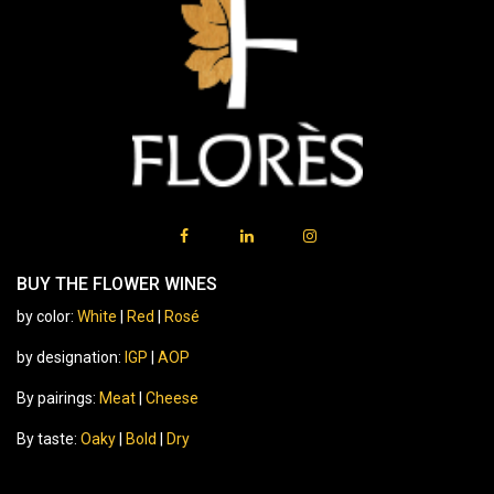
BUY THE FLOWER WINES
by color:
White
|
Red
|
Rosé
by designation:
IGP
|
AOP
By pairings:
Meat
|
Cheese
By taste:
Oaky
|
Bold
|
Dry