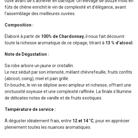
cuve avant de s’achever en barrique. Un élevage de douze mois en
fûts de chêne enrichit le vin de complexité et d’élégance, avant
l’assemblage des meilleures cuvées.
Composition :
Élaboré à partir de
100% de Chardonnay
, il nous fait découvrir
toute la richesse aromatique de ce cépage, titrant à
13 % d’alcool
.
Note de Dégustation :
Sa robe arbore un jaune or cristallin.
Le nez séduit par son intensité, mêlant chèvrefeuille, fruits confits
(abricot, coing), miel et pain grillé.
En bouche, le vin se déploie avec ampleur et richesse, offrant une
onctuosité soyeuse et une complexité raffinée. La finale s’illumine
de délicates notes de vanille et de fruits exotiques.
Température de service :
À déguster idéalement frais, entre
12 et 14 °C
, pour en apprécier
pleinement toutes les nuances aromatiques.