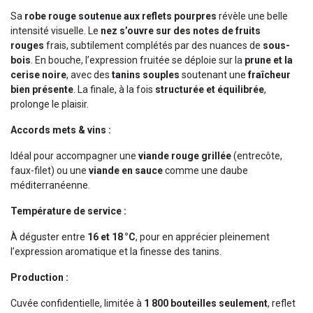
Sa
robe rouge soutenue aux reflets pourpres
révèle une belle
intensité visuelle. Le
nez s’ouvre sur des notes de fruits
rouges
frais, subtilement complétés par des nuances de
sous-
bois
. En bouche, l’expression fruitée se déploie sur la
prune et la
cerise noire
, avec des
tanins souples
soutenant une
fraîcheur
bien présente
. La finale, à la fois
structurée et équilibrée
,
prolonge le plaisir.
Accords mets & vins :
Idéal pour accompagner une
viande rouge grillée
(entrecôte,
faux-filet) ou une
viande en sauce
comme une daube
méditerranéenne.
Température de service :
À déguster entre
16 et 18 °C
, pour en apprécier pleinement
l’expression aromatique et la finesse des tanins.
Production :
Cuvée confidentielle, limitée à
1 800 bouteilles seulement
, reflet