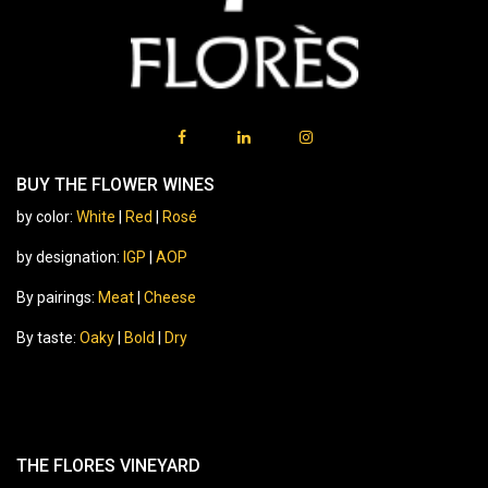
BUY THE FLOWER WINES
by color:
White
|
Red
|
Rosé
by designation:
IGP
|
AOP
By pairings:
Meat
|
Cheese
By taste:
Oaky
|
Bold
|
Dry
THE FLORES VINEYARD