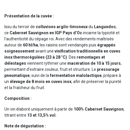
Présentation de la cuvée :
Issu du terroir de
colluvions argilo-limoneux
du
Languedoc
,
ce
Cabernet Sauvignon en IGP Pays d’Oc
incarne la typicité et
l’authenticité du cépage roi. Avec des rendements maîtrisés
autour de
60 hl/ha
, les raisins sont vendangés puis
égrappés
soigneusement
avant une
vinification traditionnelle en cuves
inox thermorégulées (23 à 28 °C)
. Des
remontages et
délestages
viennent rythmer une
macération de 10 à 15 jours
,
permettant d’extraire couleur, fruit et structure. Le
pressurage
pneumatique
, suivi de la
fermentation malolactique
, prépare à
un
élevage de 8 mois en cuves inox
, afin de préserver la pureté
et la fraîcheur du fruit.
Composition :
Un vin élaboré uniquement à partir de
100% Cabernet Sauvignon
,
titrant entre
13 et 13,5% vol.
Note de dégustation :