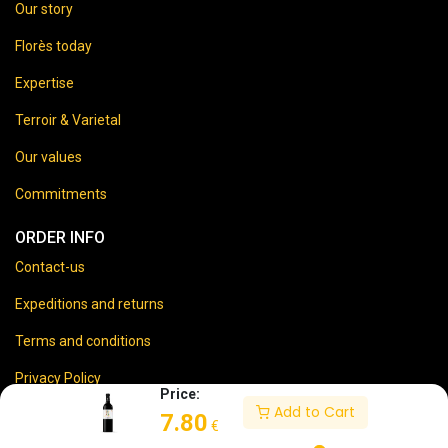
Our story
Florès today
Expertise
Terroir & Varietal
Our values
Commitments
ORDER INFO
Contact-us
Expeditions and returns
Terms and conditions
Privacy Policy
Price:
Add to Cart
Legal disclaimer
7.80
€