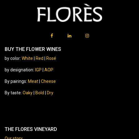
BUY THE FLOWER WINES
by color:
White
|
Red
|
Rosé
by designation:
IGP
|
AOP
By pairings:
Meat
|
Cheese
By taste:
Oaky
|
Bold
|
Dry
THE FLORES VINEYARD
Our story