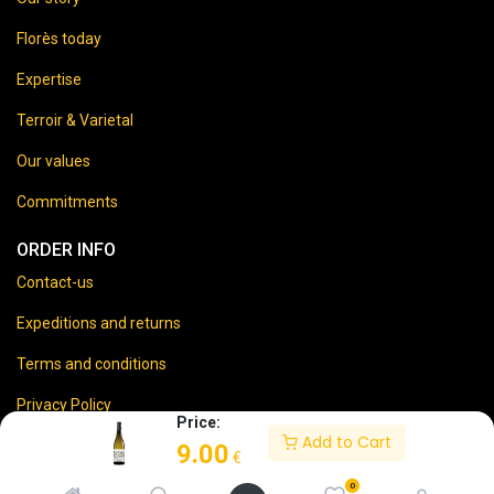
Florès today
Expertise
Terroir & Varietal
Our values
Commitments
ORDER INFO
Contact-us
Expeditions and returns
Terms and conditions
Privacy Policy
Price:
Add to Cart
Legal disclaimer
9.00
€
0