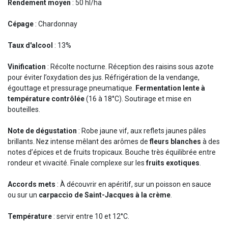
Rendement moyen
: 50 hl/ha
Cépage
: Chardonnay
Taux d'alcool
: 13%
Vinification
: Récolte nocturne. Réception des raisins sous azote
pour éviter l’oxydation des jus. Réfrigération de la vendange,
égouttage et pressurage pneumatique.
Fermentation lente à
température contrôlée
(16 à 18°C). Soutirage et mise en
bouteilles.
Note de dégustation
: Robe jaune vif, aux reflets jaunes pâles
brillants. Nez intense mêlant des arômes de
fleurs blanches
à des
notes d’épices et de fruits tropicaux. Bouche très équilibrée entre
rondeur et vivacité. Finale complexe sur les
fruits exotiques
.
Accords mets
: À découvrir en apéritif, sur un poisson en sauce
ou sur un
carpaccio de Saint-Jacques à la crème
.
Température
: servir entre 10 et 12°C.