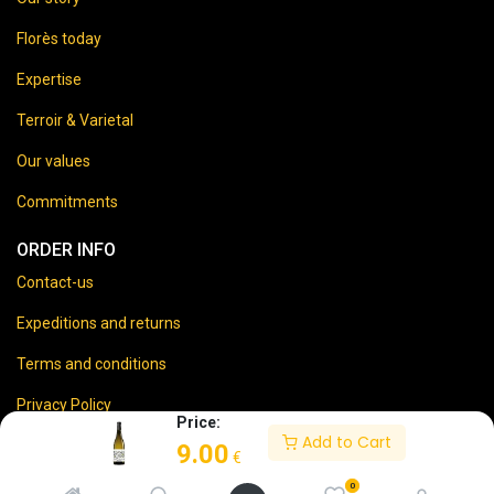
Florès today
Expertise
Terroir & Varietal
Our values
Commitments
ORDER INFO
Contact-us
Expeditions and returns
Terms and conditions
Privacy Policy
Price:
Add to Cart
Legal disclaimer
9.00
€
0