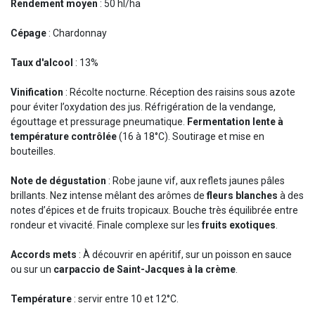
Rendement moyen
: 50 hl/ha
Cépage
: Chardonnay
Taux d'alcool
: 13%
Vinification
: Récolte nocturne. Réception des raisins sous azote
pour éviter l’oxydation des jus. Réfrigération de la vendange,
égouttage et pressurage pneumatique.
Fermentation lente à
température contrôlée
(16 à 18°C). Soutirage et mise en
bouteilles.
Note de dégustation
: Robe jaune vif, aux reflets jaunes pâles
brillants. Nez intense mêlant des arômes de
fleurs blanches
à des
notes d’épices et de fruits tropicaux. Bouche très équilibrée entre
rondeur et vivacité. Finale complexe sur les
fruits exotiques
.
Accords mets
: À découvrir en apéritif, sur un poisson en sauce
ou sur un
carpaccio de Saint-Jacques à la crème
.
Température
: servir entre 10 et 12°C.