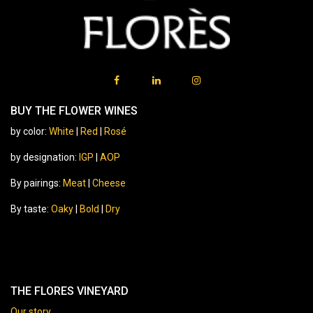
BUY THE FLOWER WINES
by color:
White
|
Red
|
Rosé
by designation:
IGP
|
AOP
By pairings:
Meat
|
Cheese
By taste:
Oaky
|
Bold
|
Dry
THE FLORES VINEYARD
Our story