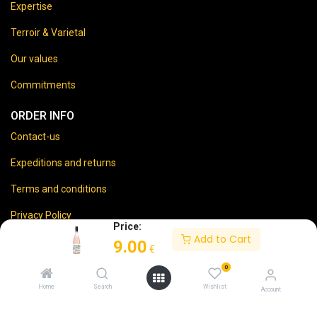
Expertise
Terroir & Varietal
Our values
Commitments
ORDER INFO
Contact-us
Expeditions and returns
Terms and conditions
Privacy Policy
Price:
Add to Cart
Legal disclaimer
9.00
€
0
Home
Search
Wishlist
Account
⚠️
Vente d’alcool interdite aux mineurs.