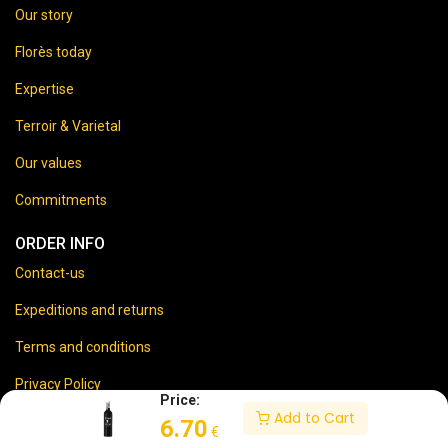
Our story
Florès today
Expertise
Terroir & Varietal
Our values
Commitments
ORDER INFO
Contact-us
Expeditions and returns
Terms and conditions
Privacy Policy
Price:
Add to Cart
Legal disclaimer
6.70
€