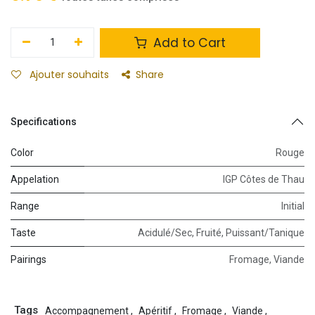
Add to Cart
Ajouter souhaits
Share
Specifications
Color
Rouge
Appelation
IGP Côtes de Thau
Range
Initial
Taste
Acidulé/Sec
,
Fruité
,
Puissant/Tanique
Pairings
Fromage
,
Viande
Tags
Accompagnement
,
Apéritif
,
Fromage
,
Viande
,