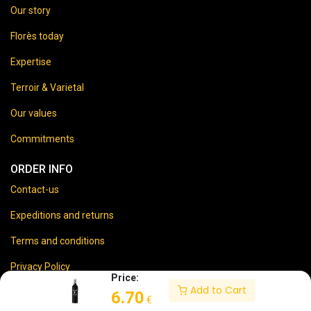
Our story
Florès today
Expertise
Terroir & Varietal
Our values
Commitments
ORDER INFO
Contact-us
Expeditions and returns
Terms and conditions
Privacy Policy
Price:
Add to Cart
Legal disclaimer
6.70
€