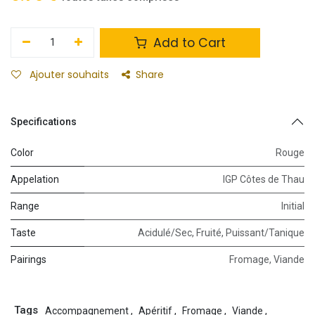
Add to Cart
Ajouter souhaits
Share
Specifications
Color
Rouge
Appelation
IGP Côtes de Thau
Range
Initial
Taste
Acidulé/Sec
,
Fruité
,
Puissant/Tanique
Pairings
Fromage
,
Viande
Tags
Accompagnement
,
Apéritif
,
Fromage
,
Viande
,