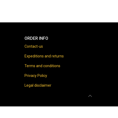
ORDER INFO
Contact-us
Expeditions and returns
Terms and conditions
Privacy Policy
Legal disclaimer
 prohibited.