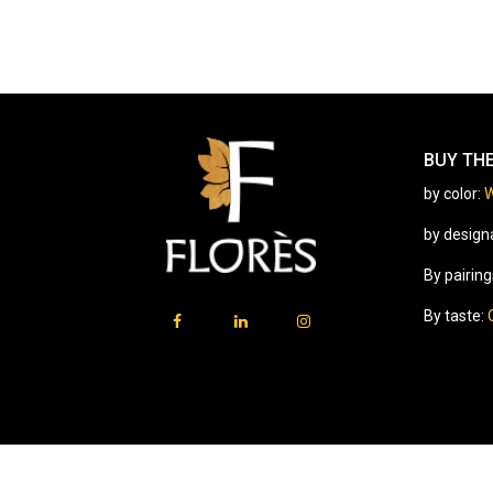
BUY TH
by color:
W
by design
By pairing
By taste:
⚠️
Vente d’alcool interdite aux mineurs.