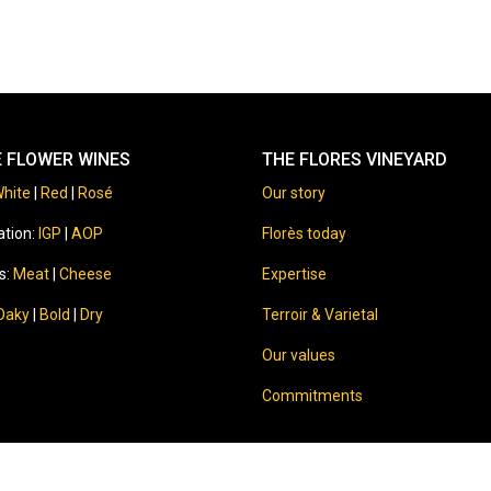
E FLOWER WINES
THE FLORES VINEYARD
hite
|
Red
|
Rosé
Our story
ation:
IGP
|
AOP
Florès today
s:
Meat
|
Cheese
Expertise
Oaky
|
Bold
|
Dry
Terroir & Varietal
Our values
Commitments
⚠️
Sale of alcohol to minors is