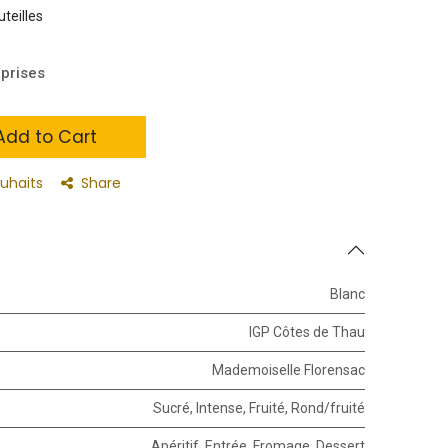
uteilles
prises
dd to Cart
ouhaits
Share
Blanc
IGP Côtes de Thau
Mademoiselle Florensac
Sucré
,
Intense
,
Fruité
,
Rond/fruité
Apéritif
,
Entrée
,
Fromage
,
Dessert