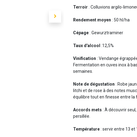
Terroir
: Colluvions argilo-limon
Rendement moyen
: 50 hl/ha
Cépage
: Gewurztraminer
Taux d'alcool
:12,5%
Vinification
: Vendange égrappée
Fermentation en cuves inox à bas
semaines.
Note de dégustation
: Robe jaun
litchi et de rose à des notes mus
équilibre tout en finesse entre la 
Accords mets
: À découvrir seul,
persillée.
Température
: servir entre 13 et