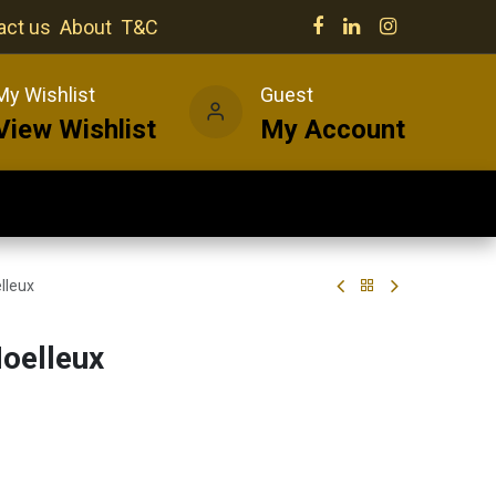
act us
About
T&C
My Wishlist
Guest
View Wishlist
My Account
Our venues
News
Wines
lleux
oelleux