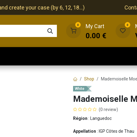
nd create your case (by 6, 12, 18...)
Cont
My Cart
0
0
0.00
€
The cellar
The restaurant
Our events
Shop
Mademoiselle Moe
White
Mademoiselle M
(0 review)
Région
: Languedoc
Appellation
: IGP Côtes de Thau