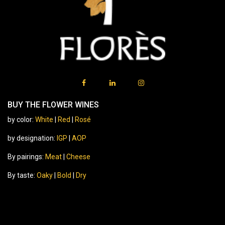
BUY THE FLOWER WINES
by color:
White
|
Red
|
Rosé
by designation:
IGP
|
AOP
By pairings:
Meat
|
Cheese
By taste:
Oaky
|
Bold
|
Dry