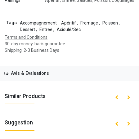
Pairings
Apéritif
,
Entrée
,
Salades
,
Poisson
,
Coquillages
Tags
Accompagnement
,
Apéritif
,
Fromage
,
Poisson
,
Dessert
,
Entrée
,
Acidulé/Sec
Terms and Conditions
30-day money-back guarantee
Shipping: 2-3 Business Days
Avis & Evaluations
Similar Products
Suggestion