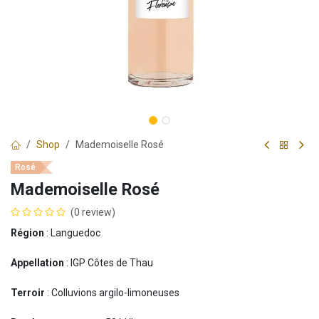
Shop
Mademoiselle Rosé
Rosé
Mademoiselle Rosé
(0 review)
Région
: Languedoc
Appellation
: IGP Côtes de Thau
Terroir
: Colluvions argilo-limoneuses