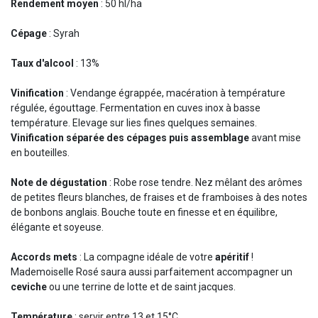
Rendement moyen
: 50 hl/ha
Cépage
: Syrah
Taux d'alcool
: 13%
Vinification
: Vendange égrappée, macération à température
régulée, égouttage. Fermentation en cuves inox à basse
température. Elevage sur lies fines quelques semaines.
Vinification séparée des cépages puis assemblage
avant mise
en bouteilles.
Note de dégustation
: Robe rose tendre. Nez mêlant des arômes
de petites fleurs blanches, de fraises et de framboises à des notes
de bonbons anglais. Bouche toute en finesse et en équilibre,
élégante et soyeuse.
Accords mets
: La compagne idéale de votre
apéritif
!
Mademoiselle Rosé saura aussi parfaitement accompagner un
ceviche
ou une terrine de lotte et de saint jacques.
Température
: servir entre 13 et 15°C.