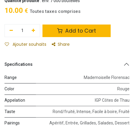
Quantité produite
: env. 7 000 bouteilles
10.00
€
Toutes taxes comprises
Add to Cart
Ajouter souhaits
Share
Specifications
Range
Mademoiselle Florensac
Color
Rouge
Appelation
IGP Côtes de Thau
Taste
Rond/fruité
,
Intense
,
Facile à boire
,
Fruité
Pairings
Apéritif
,
Entrée
,
Grillades
,
Salades
,
Dessert