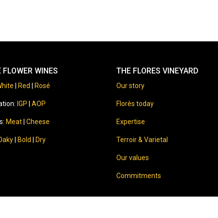
E FLOWER WINES
THE FLORES VINEYARD
hite
|
Red
|
Rosé
Our story
ation:
IGP
|
AOP
Florès today
s:
Meat
|
Cheese
Expertise
Oaky
|
Bold
|
Dry
Terroir & Varietal
Our values
Commitments
⚠️
Sale of alcohol to minors is