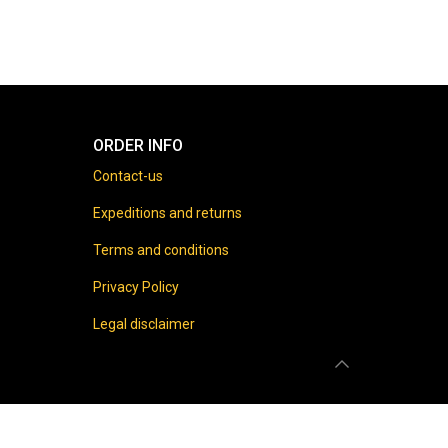
ORDER INFO
Contact-us
Expeditions and returns
Terms and conditions
Privacy Policy
Legal disclaimer
 prohibited.