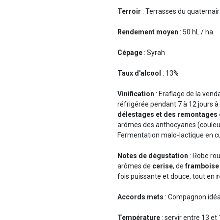
Terroir
: Terrasses du quaternai
Rendement moyen
: 50 hL / ha
Cépage
: Syrah
Taux d'alcool
: 13%
Vinification
: Eraflage de la vend
réfrigérée pendant 7 à 12 jours 
délestages et des remontages 
arômes des anthocyanes (couleur
Fermentation malo-lactique en cu
Notes de dégustation
: Robe rou
arômes de
cerise
, de
framboise
fois puissante et douce, tout en
r
Accords mets
: Compagnon idéal
Température
: servir entre 13 et