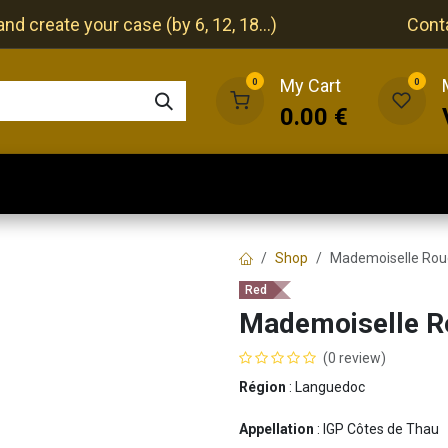
nd create your case (by 6, 12, 18...)
Cont
My Cart
0
0
0.00
€
The cellar
The restaurant
Our events
Shop
Mademoiselle Ro
Red
Mademoiselle R
(0 review)
Région
: Languedoc
Appellation
: IGP Côtes de Thau