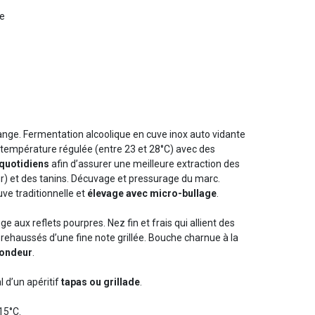
re
ange. Fermentation alcoolique en cuve inox auto vidante
à température régulée (entre 23 et 28°C) avec des
quotidiens
afin d’assurer une meilleure extraction des
) et des tanins. Décuvage et pressurage du marc.
ve traditionnelle et
élevage avec micro-bullage
.
ge aux reflets pourpres. Nez fin et frais qui allient des
rehaussés d’une fine note grillée. Bouche charnue à la
ondeur
.
 d’un apéritif
tapas ou grillade
.
 15°C.