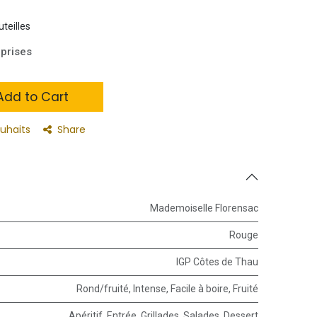
uteilles
prises
dd to Cart
ouhaits
Share
Mademoiselle Florensac
Rouge
IGP Côtes de Thau
Rond/fruité
,
Intense
,
Facile à boire
,
Fruité
Apéritif
,
Entrée
,
Grillades
,
Salades
,
Dessert