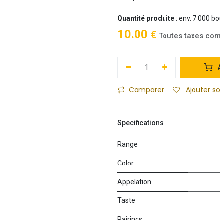
Quantité produite
: env. 7 000 bo
10.00
€
Toutes taxes com
A
Comparer
Ajouter s
Specifications
Range
Color
Appelation
Taste
Pairings