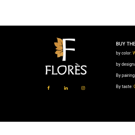
BUY TH
by color:
W
by design
By pairing
By taste:
⚠️
Vente d’alcool interdite aux mineurs.