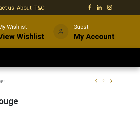
act us
About
T&C
My Wishlist
Guest
View Wishlist
My Account
Our venues
News
Wines
uge
ouge