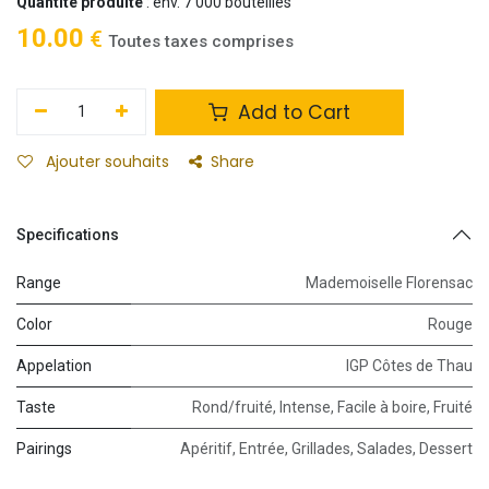
Quantité produite
: env. 7 000 bouteilles
10.00
€
Toutes taxes comprises
Add to Cart
Ajouter souhaits
Share
Specifications
Range
Mademoiselle Florensac
Color
Rouge
Appelation
IGP Côtes de Thau
Taste
Rond/fruité
,
Intense
,
Facile à boire
,
Fruité
Pairings
Apéritif
,
Entrée
,
Grillades
,
Salades
,
Dessert