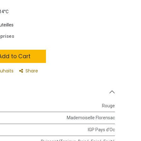
 14°C
uteilles
prises
dd to Cart
ouhaits
Share
Rouge
Mademoiselle Florensac
IGP Pays d'Oc