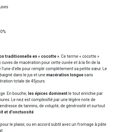
euses
00%
ion traditionnelle en « cocotte »
. Ce terme « cocotte »
 cuves de macération pour cette cuvée et à la fin de la
 l’une d’elle pour remplir complètement sa petite sœur. Le
aigné dans le jus et une
macération longue
sans
ration totale de 45jours.
uge. En bouche,
les épices dominent
le tout enrichie par
 mures. Le nez est complexifié par une légère note de
 tendresse de tannins, de volupté, de générosité et surtout
uit et d’onctuosité
.
 pour le plaisir, ou en accord subtil avec un fromage à pâte
t.