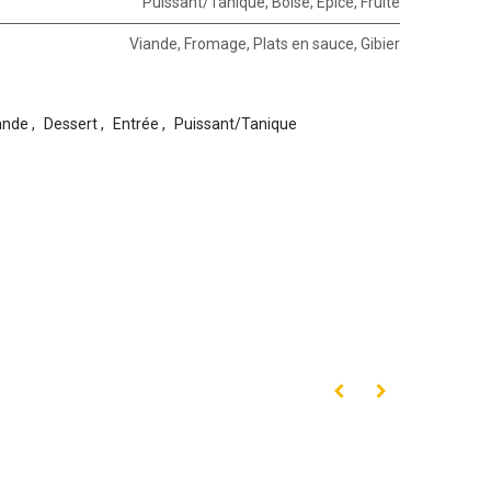
Puissant/Tanique
,
Boisé
,
Epicé
,
Fruité
Viande
,
Fromage
,
Plats en sauce
,
Gibier
ande
,
Dessert
,
Entrée
,
Puissant/Tanique