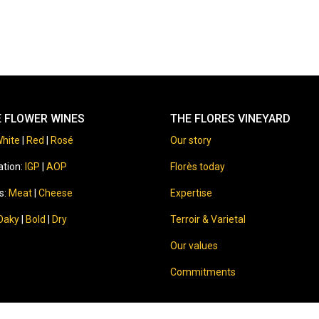
E FLOWER WINES
THE FLORES VINEYARD
hite
|
Red
|
Rosé
Our story
ation:
IGP
|
AOP
Florès today
s:
Meat
|
Cheese
Expertise
Oaky
|
Bold
|
Dry
Terroir & Varietal
Our values
Commitments