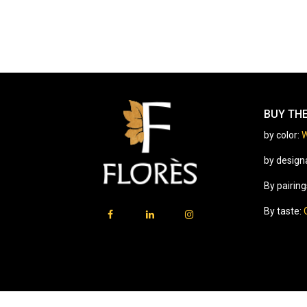
BUY TH
by color:
W
by design
By pairing
By taste: