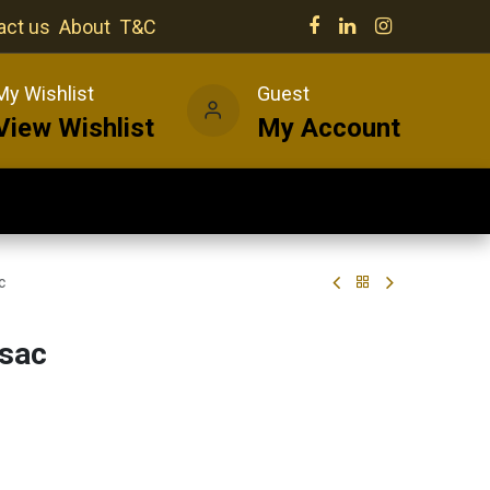
act us
About
T&C
My Wishlist
Guest
View Wishlist
My Account
Our venues
News
Wines
c
nsac