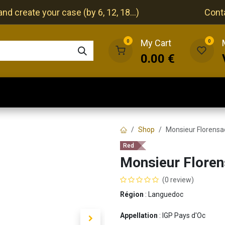
nd create your case (by 6, 12, 18...)
Cont
My Cart
0
0
0.00
€
The cellar
The restaurant
Our events
Shop
Monsieur Florensa
Red
Monsieur Flore
(0 review)
Région
: Languedoc
Appellation
: IGP Pays d'Oc