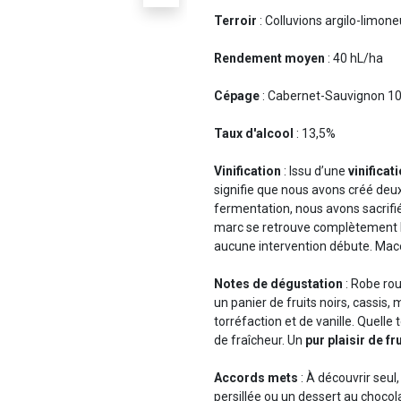
Terroir
: Colluvions argilo-limon
Rendement moyen
: 40 hL/ha
Cépage
: Cabernet-Sauvignon 1
Taux d'alcool
: 13,5%
Vinification
: Issu d’une
vinificat
signifie que nous avons créé deux
fermentation, nous avons sacrifié
marc se retrouve complètement b
aucune intervention débute. Macé
Notes de dégustation
: Robe ro
un panier de fruits noirs, cassis,
torréfaction et de vanille. Quelle
de fraîcheur. Un
pur plaisir de fr
Accords mets
: À découvrir seul,
persillée ou un dessert au chocola