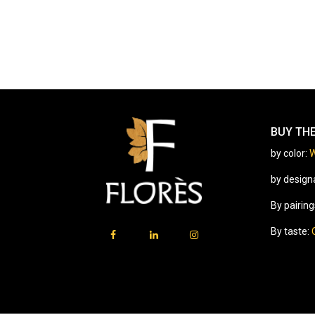
BUY TH
by color:
W
by design
By pairing
By taste: