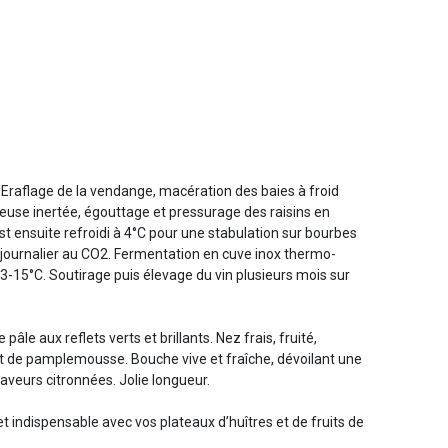
 Eraflage de la vendange, macération des baies à froid
use inertée, égouttage et pressurage des raisins en
t ensuite refroidi à 4°C pour une stabulation sur bourbes
journalier au CO2. Fermentation en cuve inox thermo-
3-15°C. Soutirage puis élevage du vin plusieurs mois sur
âle aux reflets verts et brillants. Nez frais, fruité,
t de pamplemousse. Bouche vive et fraîche, dévoilant une
aveurs citronnées. Jolie longueur.
t indispensable avec vos plateaux d’huîtres et de fruits de