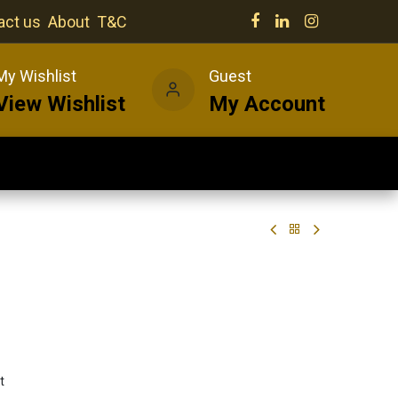
act us
About
T&C
My Wishlist
Guest
View Wishlist
My Account
Our venues
News
Wines
t