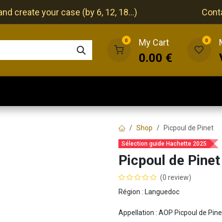
nd create your case (by 6, 12, 18...)
Cont
My Cart
0
0
0.00
€
The cellar
The restaurant
Our events
Shop
Picpoul de Pinet
Sélection guide Hachette 2025
Picpoul de Pinet
(0 review)
Région : Languedoc
Appellation : AOP Picpoul de Pine