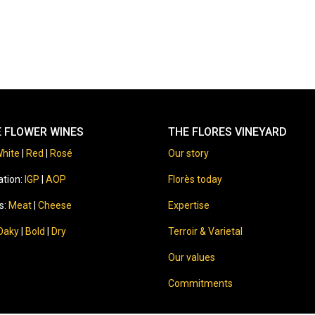
E FLOWER WINES
THE FLORES VINEYARD
hite
|
Red
|
Rosé
Our story
ation:
IGP
|
AOP
Florès today
s:
Meat
|
Cheese
Expertise
Oaky
|
Bold
|
Dry
Terroir & Varietal
Our values
Commitments