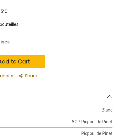
15°C.
bouteilles
rises
dd to Cart
ouhaits
Share
Blanc
AOP Picpoul de Pinet
Picpoul de Pinet