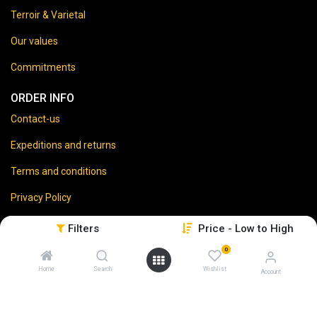
Terroir & Varietal
Our values
Commitments
ORDER INFO
Contact-us
Expeditions and returns
Terms and conditions
Privacy Policy
Legal disclaimer
Filters
Price - Low to High
0
Home
Search
Wishlist
Account
⚠️
Vente d’alcool interdite aux mineurs.
En accédant à ce site, vous certifiez avoir 18 ans ou plus.