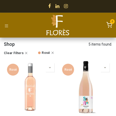
Skip to Content
0
Shop
5 items found.
Rosé
Clear Filters
Rosé
Rosé