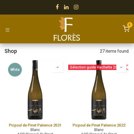
Skip to Content
0
Shop
27 items found.
Sélection guide Hachette 2025
White
Picpoul de Pinet Patience 2021
Picpoul de Pinet Patience 2022
Blanc
Blanc