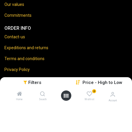
Our values
Commitments
ORDER INFO
Contact-us
Expeditions and returns
Terms and conditions
Privacy Policy
Legal disclaimer
Filters
Price - High to Low
0
Home
Search
Wishlist
Account
⚠️
Vente d’alcool interdite aux mineurs.
En accédant à ce site, vous certifiez avoir 18 ans ou plus.
L'abus d'alcool est dangereux pour la santé. À consommer