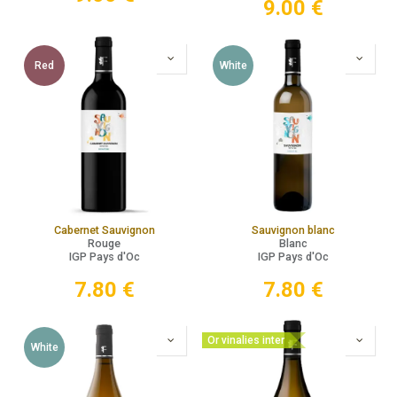
9.00
€
Red
White
Cabernet Sauvignon
Sauvignon blanc
Rouge
Blanc
IGP Pays d'Oc
IGP Pays d'Oc
7.80
€
7.80
€
Or vinalies inter
White