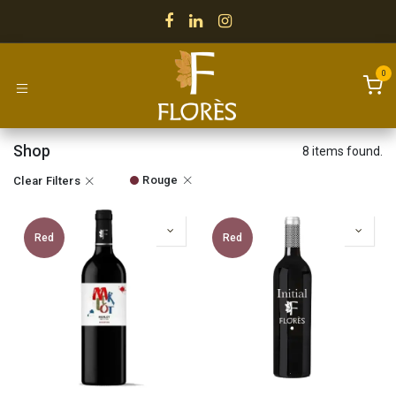
Skip to Content
0
Shop
8 items found.
Rouge
Clear Filters
Red
Red