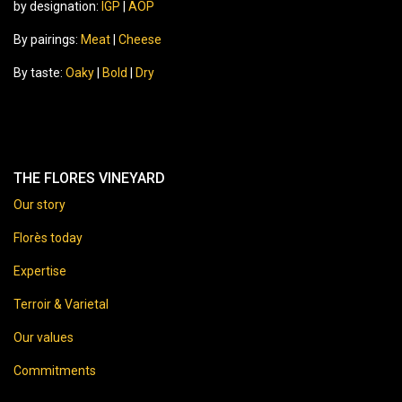
by designation:
IGP
|
AOP
By pairings:
Meat
|
Cheese
By taste:
Oaky
|
Bold
|
Dry
THE FLORES VINEYARD
Our story
Florès today
Expertise
Terroir & Varietal
Our values
Commitments