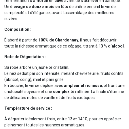
fermentation
s’amorce en cuve
avant de s’achever en barrique.
Un
élevage de douze mois en fûts
de chêne enrichit le vin de
complexité et d’élégance, avant l’assemblage des meilleures
cuvées.
Composition :
Élaboré à partir de
100% de Chardonnay
, il nous fait découvrir
toute la richesse aromatique de ce cépage, titrant à
13 % d’alcool
.
Note de Dégustation :
Sa robe arbore un jaune or cristallin.
Le nez séduit par son intensité, mêlant chèvrefeuille, fruits confits
(abricot, coing), miel et pain grillé.
En bouche, le vin se déploie avec
ampleur et richesse
, offrant une
onctuosité soyeuse et une
complexité
raffinée. La finale s’illumine
de délicates notes de vanille et de fruits exotiques.
Température de service :
À déguster idéalement frais, entre
12 et 14 °C
, pour en apprécier
pleinement toutes les nuances aromatiques.