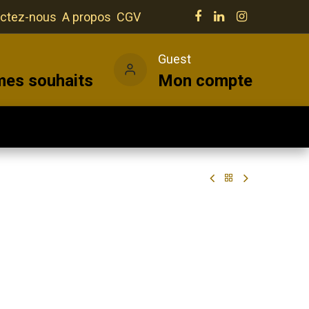
ctez-nous
A propos
CGV
e
Guest
mes souhaits
Mon compte
Salles
Actualités
Vins