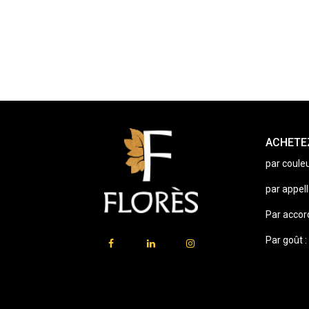
ACHETEZ
par couleu
par appell
Par accor
Par goût :