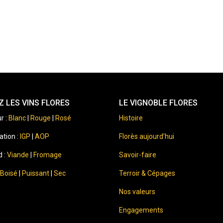
 LES VINS FLORES
LE VIGNOBLE FLORES
r :
Blanc
|
Rouge
|
Rosé
Histoire
ation :
IGP
|
AOP
Florès aujourd’hui
d :
Viande
|
Fromage
Savoir-faire
Boisé
|
Puissant
|
Sec
Terroir & Cépages
Nos valeurs
Engagements