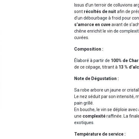
Issus d’un terroir de colluvions a
sont
récoltés de nuit
afin de pré
d’un débourbage à froid pour con
s’amorce en cuve
avant de s’ach
chêne enrichit le vin de complexi
cuvées.
Composition :
Élaboré à partir de
100% de Cha
de ce cépage, titrant à
13 % d’al
Note de Dégustation :
Sa robe arbore un jaune or cristal
Le nez séduit par son intensité, mê
pain grillé.
En bouche, le vin se déploie avec
une
complexité
raffinée. La final
exotiques.
Température de service :