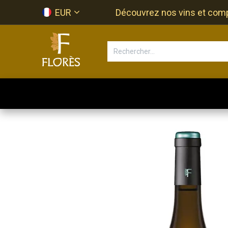
Se rendre au contenu
EUR
Découvrez nos vins et compos
Accueil
Newsletter
Bouti