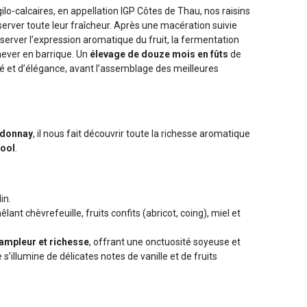
rgilo-calcaires, en appellation IGP Côtes de Thau, nos raisins
server toute leur fraîcheur. Après une macération suivie
server l’expression aromatique du fruit, la fermentation
ever en barrique. Un
élevage de douze mois en fûts
de
té et d’élégance, avant l’assemblage des meilleures
rdonnay
, il nous fait découvrir toute la richesse aromatique
cool
.
lin.
lant chèvrefeuille, fruits confits (abricot, coing), miel et
ampleur et richesse
, offrant une onctuosité soyeuse et
e s’illumine de délicates notes de vanille et de fruits