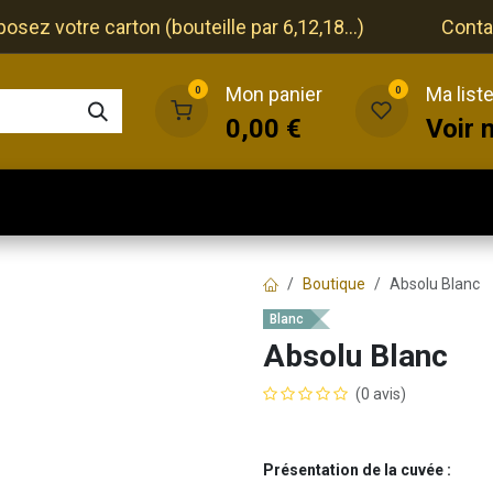
ez votre carton (bouteille par 6,12,18...)
Conta
Mon panier
Ma list
0
0
0,00
€
Voir 
que
Cave
Restaurant
Evénements
Boutique
Absolu Blanc
Blanc
Absolu Blanc
(0 avis)
Présentation de la cuvée :