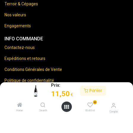
Terroir & Cépages
Nos valeurs
Engagements
INFO COMMANDE
Contactez-nous
Expéditions et retours
Conditions Générales de Vente
Politique de confidentialité
Prix:
Panier
Mentions Légales
11,50
€
0
Home
Search
Wishlist
Compte
⚠️
Vente d’alcool interdite aux mineurs.
En accédant à ce site, vous certifiez avoir 18 ans ou plus.