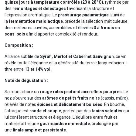
quinze jours à température contrôlée (23 à 28 °C)
, rythmée par
des
remontages et délestages
favorisant la structure et
l’expression aromatique. Le
pressurage pneumatique
, suivi de
la
fermentation malolactique
, précède la sélection méticuleuse
des meilleures cuvées, assemblées et élevées
3 à 6 mois en
sous-bois
afin d’apporter complexité et rondeur.
Composition :
Alliance subtile de
Syrah, Merlot et Cabernet Sauvignon
, ce vin
révèle toute l’élégance et la générosité du terroir languedocien. Il
titre entre
13 et 14% vol.
Note de dégustation :
Sa robe arbore un
rouge rubis profond aux reflets pourpres
. Le
nez s’ouvre sur des
arômes de petits fruits noirs
(cassis, mûre),
relevés de notes
épicées et délicatement boisées
. En bouche,
l’attaque est
ronde et souple
, portée par des
tanins veloutés
qui
lui confèrent structure et élégance. L’équilibre entre fruit et
matière offre une
gourmandise immédiate
, prolongée par
une
finale ample et persistante
.