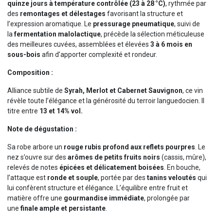
quinze jours à température contrôlée (23 à 28 °C)
, rythmée par
des
remontages et délestages
favorisant la structure et
l’expression aromatique. Le
pressurage pneumatique
, suivi de
la
fermentation malolactique
, précède la sélection méticuleuse
des meilleures cuvées, assemblées et élevées
3 à 6 mois en
sous-bois
afin d’apporter complexité et rondeur.
Composition :
Alliance subtile de
Syrah, Merlot et Cabernet Sauvignon
, ce vin
révèle toute l’élégance et la générosité du terroir languedocien. Il
titre entre
13 et 14% vol.
Note de dégustation :
Sa robe arbore un
rouge rubis profond aux reflets pourpres
. Le
nez s’ouvre sur des
arômes de petits fruits noirs
(cassis, mûre),
relevés de notes
épicées et délicatement boisées
. En bouche,
l’attaque est
ronde et souple
, portée par des
tanins veloutés
qui
lui confèrent structure et élégance. L’équilibre entre fruit et
matière offre une
gourmandise immédiate
, prolongée par
une
finale ample et persistante
.