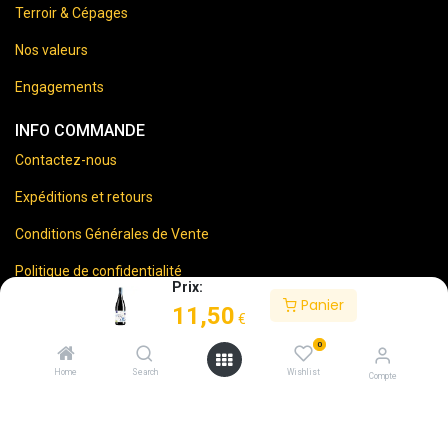
Terroir & Cépages
Nos valeurs
Engagements
INFO COMMANDE
Contactez-nous
Expéditions et retours
Conditions Générales de Vente
Politique de confidentialité
Prix:
Panier
Mentions Légales
11,50
€
0
Home
Search
Wishlist
Compte
⚠️
Vente d’alcool interdite aux mineurs.
En accédant à ce site, vous certifiez avoir 18 ans ou plus.