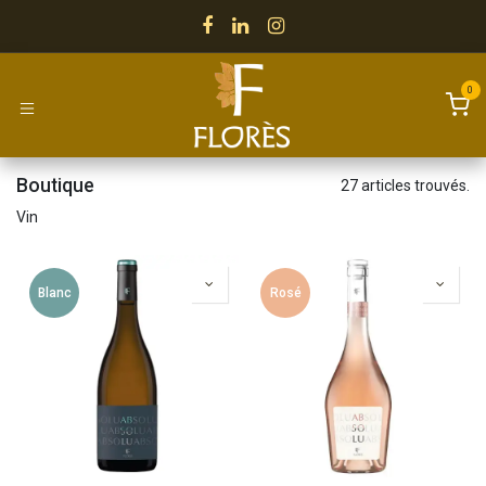
Se rendre au contenu
0
Boutique
27 articles trouvés.
Vin
Blanc
Rosé