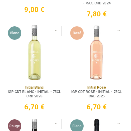
- 75CL CRD 2024
9,00
€
7,80
€
Blanc
Rosé
Initial Blanc
Initial Rosé
IGP CDT BLANC - INITIAL - 75CL
IGP CDT ROSE - INITIAL - 75CL
CRD 2025
CRD 2025
6,70
€
6,70
€
Rouge
Blanc