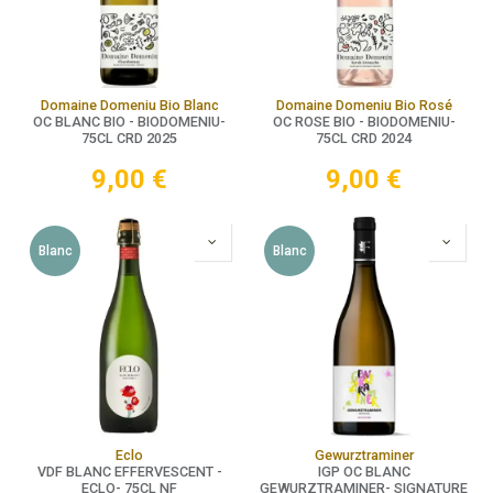
Domaine Domeniu Bio Blanc
Domaine Domeniu Bio Rosé
OC BLANC BIO - BIODOMENIU-
OC ROSE BIO - BIODOMENIU-
75CL CRD 2025
75CL CRD 2024
9,00
€
9,00
€
Blanc
Blanc
Eclo
Gewurztraminer
VDF BLANC EFFERVESCENT -
IGP OC BLANC
ECLO- 75CL NF
GEWURZTRAMINER- SIGNATURE