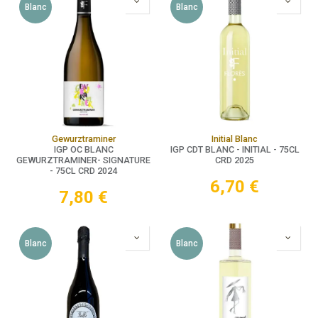
Blanc
Blanc
Gewurztraminer
Initial Blanc
IGP OC BLANC
IGP CDT BLANC - INITIAL - 75CL
GEWURZTRAMINER- SIGNATURE
CRD 2025
- 75CL CRD 2024
6,70
€
7,80
€
Blanc
Blanc