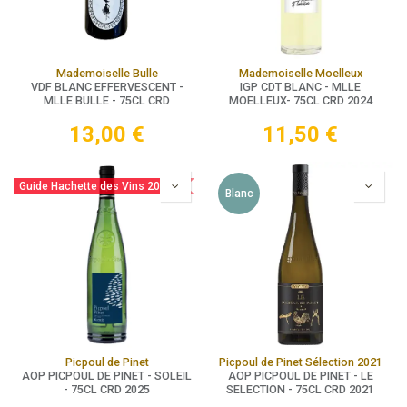
Mademoiselle Bulle
Mademoiselle Moelleux
VDF BLANC EFFERVESCENT -
IGP CDT BLANC - MLLE
MLLE BULLE - 75CL CRD
MOELLEUX- 75CL CRD 2024
13,00
€
11,50
€
Guide Hachette des Vins 2025
Blanc
Picpoul de Pinet
Picpoul de Pinet Sélection 2021
AOP PICPOUL DE PINET - SOLEIL
AOP PICPOUL DE PINET - LE
- 75CL CRD 2025
SELECTION - 75CL CRD 2021