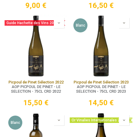
9,00
€
16,50
€
Guide Hachette des Vins 2025
Blanc
Picpoul de Pinet Sélection 2022
Picpoul de Pinet Sélection 2023
AOP PICPOUL DE PINET - LE
AOP PICPOUL DE PINET - LE
SELECTION - 75CL CRD 2022
SELECTION - 75CL CRD 2023
15,50
€
14,50
€
Or Vinalies Internationales 2025
Blanc