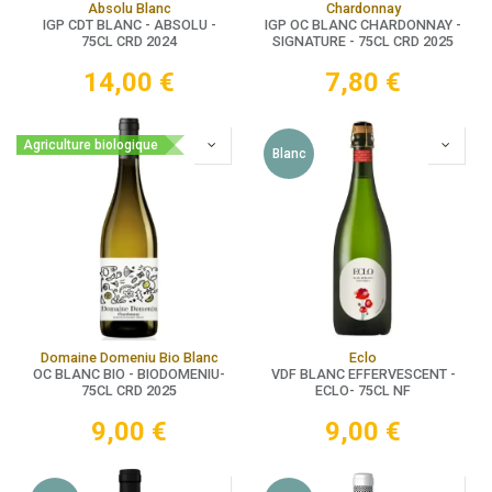
Absolu Blanc
Chardonnay
IGP CDT BLANC - ABSOLU -
IGP OC BLANC CHARDONNAY -
75CL CRD 2024
SIGNATURE - 75CL CRD 2025
14,00
€
7,80
€
Agriculture biologique
Blanc
Domaine Domeniu Bio Blanc
Eclo
OC BLANC BIO - BIODOMENIU-
VDF BLANC EFFERVESCENT -
75CL CRD 2025
ECLO- 75CL NF
9,00
€
9,00
€