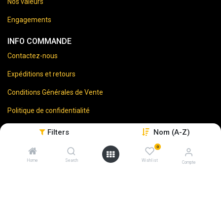
Nos valeurs
Engagements
INFO COMMANDE
Contactez-nous
Expéditions et retours
Conditions Générales de Vente
Politique de confidentialité
Mentions Légales
Filters
Nom (A-Z)
0
Home
Search
Wishlist
Compte
⚠️
Vente d’alcool interdite aux mineurs.
En accédant à ce site, vous certifiez avoir 18 ans ou plus.
L'abus d'alcool est dangereux pour la santé. À consommer
avec modération.