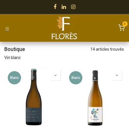
Se rendre au contenu
0
Boutique
14 articles trouvés.
Vin blanc
Blanc
Blanc