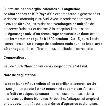
Cultivé sur les sols
argilo-calcaires
du
Languedoc
,
ce
Chardonnay en IGP Pays d’Oc
exprime toute la générosité et
la richesse aromatique du Sud. Avec un rendement moyen
d’environ
60 hl/ha
, les raisins sont
vendangés de nuit
afin de
préserver fraîcheur et finesse. À la réception, ils subissent
un
égouttage suivi d’un pressurage pneumatique doux
, avant
une
fermentation régulée à 16 °C pendant 12 à 15 jours
. Le vin
connaît ensuite un
élevage de plusieurs mois sur lies fines, avec
bâtonnage
, qui lui confère rondeur, amplitude et complexité.
Composition :
Issu de
100% Chardonnay
, ce vin élégant titre à
14% vol.
Note de dégustation :
La
robe jaune vif aux reflets pâles et brillants
annonce un vin
d’une grande pureté. Le
nez concentré et complexe
s’ouvre sur
des
fruits exotiques (ananas)
harmonieusement associés à
des
notes de fleurs blanches
. En bouche, l’attaque est
ample et
onctueuse
, marquée par des
arômes d’agrumes et d’ananas
,