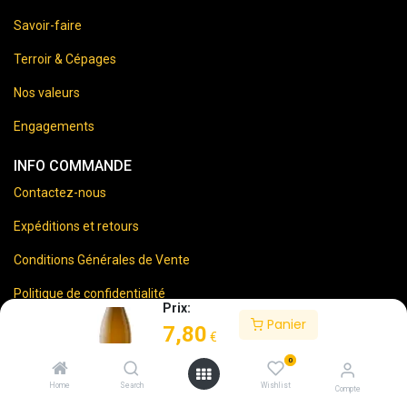
Savoir-faire
Terroir & Cépages
Nos valeurs
Engagements
INFO COMMANDE
Contactez-nous
Expéditions et retours
Conditions Générales de Vente
Politique de confidentialité
Prix:
Panier
Mentions Légales
7,80
€
0
Home
Search
Wishlist
Compte