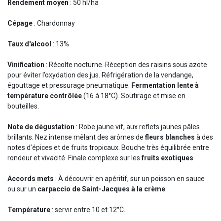
Rendement moyen
: 50 hl/ha
Cépage
: Chardonnay
Taux d'alcool
: 13%
Vinification
: Récolte nocturne. Réception des raisins sous azote
pour éviter l’oxydation des jus. Réfrigération de la vendange,
égouttage et pressurage pneumatique.
Fermentation lente à
température contrôlée
(16 à 18°C). Soutirage et mise en
bouteilles.
Note de dégustation
: Robe jaune vif, aux reflets jaunes pâles
brillants. Nez intense mêlant des arômes de
fleurs blanches
à des
notes d’épices et de fruits tropicaux. Bouche très équilibrée entre
rondeur et vivacité. Finale complexe sur les
fruits exotiques
.
Accords mets
: À découvrir en apéritif, sur un poisson en sauce
ou sur un
carpaccio de Saint-Jacques à la crème
.
Température
: servir entre 10 et 12°C.