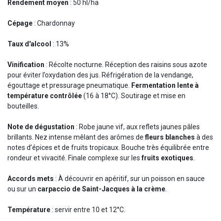
Rendement moyen
: 50 hl/ha
Cépage
: Chardonnay
Taux d'alcool
: 13%
Vinification
: Récolte nocturne. Réception des raisins sous azote
pour éviter l’oxydation des jus. Réfrigération de la vendange,
égouttage et pressurage pneumatique.
Fermentation lente à
température contrôlée
(16 à 18°C). Soutirage et mise en
bouteilles.
Note de dégustation
: Robe jaune vif, aux reflets jaunes pâles
brillants. Nez intense mêlant des arômes de
fleurs blanches
à des
notes d’épices et de fruits tropicaux. Bouche très équilibrée entre
rondeur et vivacité. Finale complexe sur les
fruits exotiques
.
Accords mets
: À découvrir en apéritif, sur un poisson en sauce
ou sur un
carpaccio de Saint-Jacques à la crème
.
Température
: servir entre 10 et 12°C.