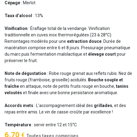
Cépage
: Merlot
Taux d’alcool
: 13%
Vinification
: Éraflage total de la vendange. Vinification
traditionnelle en cuves inox thermorégulées (23 à 28°C).
Remontages modérés pour une
extraction douce
. Durée de
macération comprise entre 6 et 8 jours. Pressurage pneumatique
du marc puis fermentation malolactique et
élevage court
pour
préserver le fruit.
Note de dégustation
: Robe rouge grenat aux reflets rubis. Nez de
fruits rouge (framboise, groseille) acidulés.
Bouche souple et
fraîche
en attaque, note de petits fruits rouge en bouche,
tanins
veloutés
et finale avec une bonne persistance aromatique.
Accords mets
: L’accompagnement idéal des
grillades
, et des
repas entre amis. Le vin de casse-croûte par excellence !
Température
: servir entre 12 et 15°C.
6,70
€
Toutes taxes comprises