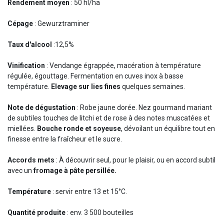
Rendement moyen
: 50 hl/ha
Cépage
: Gewurztraminer
Taux d'alcool
:12,5%
Vinification
: Vendange égrappée, macération à température
régulée, égouttage. Fermentation en cuves inox à basse
température.
Elevage sur lies fines
quelques semaines.
Note de dégustation
: Robe jaune dorée. Nez gourmand mariant
de subtiles touches de litchi et de rose à des notes muscatées et
miellées.
Bouche ronde et soyeuse
, dévoilant un équilibre tout en
finesse entre la fraîcheur et le sucre.
Accords mets
: À découvrir seul, pour le plaisir, ou en accord subtil
avec un
fromage à pâte persillée.
Température
: servir entre 13 et 15°C.
Quantité produite
: env. 3 500 bouteilles