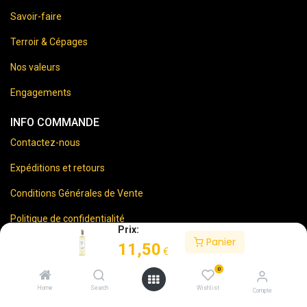
Savoir-faire
Terroir & Cépages
Nos valeurs
Engagements
INFO COMMANDE
Contactez-nous
Expéditions et retours
Conditions Générales de Vente
Politique de confidentialité
Prix:
Panier
Mentions Légales
11,50
€
0
Home
Search
Wishlist
Compte