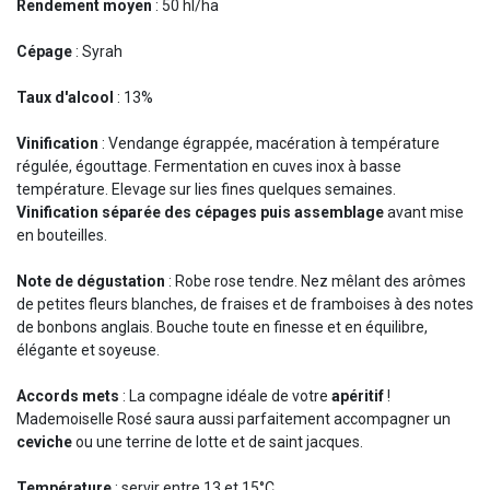
Rendement moyen
: 50 hl/ha
Cépage
: Syrah
Taux d'alcool
: 13%
Vinification
: Vendange égrappée, macération à température
régulée, égouttage. Fermentation en cuves inox à basse
température. Elevage sur lies fines quelques semaines.
Vinification séparée des cépages puis assemblage
avant mise
en bouteilles.
Note de dégustation
: Robe rose tendre. Nez mêlant des arômes
de petites fleurs blanches, de fraises et de framboises à des notes
de bonbons anglais. Bouche toute en finesse et en équilibre,
élégante et soyeuse.
Accords mets
: La compagne idéale de votre
apéritif
!
Mademoiselle Rosé saura aussi parfaitement accompagner un
ceviche
ou une terrine de lotte et de saint jacques.
Température
: servir entre 13 et 15°C.