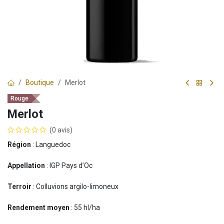
Boutique
Merlot
Rouge
Merlot
(0 avis)
Région
: Languedoc
Appellation
: IGP Pays d’Oc
Terroir
: Colluvions argilo-limoneux
Rendement moyen
: 55 hl/ha