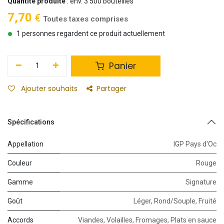
Quantité produite
: env. 3 500 bouteilles
7,70
€
Toutes taxes comprises
1 personnes regardent ce produit actuellement
Panier
Ajouter souhaits
Partager
Spécifications
Appellation
IGP Pays d'Oc
Couleur
Rouge
Gamme
Signature
Goût
Léger
,
Rond/Souple
,
Fruité
Accords
Viandes
,
Volailles
,
Fromages
,
Plats en sauce