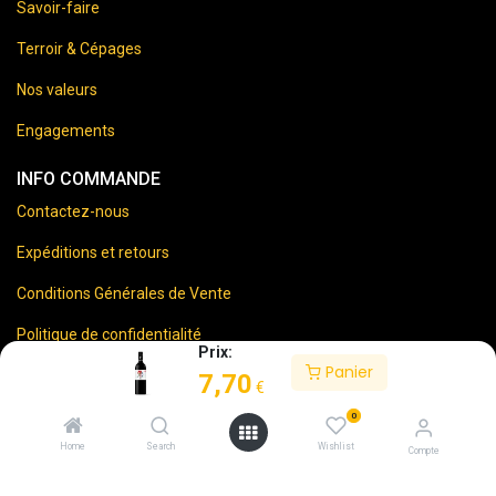
Savoir-faire
Terroir & Cépages
Nos valeurs
Engagements
INFO COMMANDE
Contactez-nous
Expéditions et retours
Conditions Générales de Vente
Politique de confidentialité
Prix:
Panier
Mentions Légales
7,70
€
0
Home
Search
Wishlist
Compte
⚠️
Vente d’alcool interdite aux mineurs.