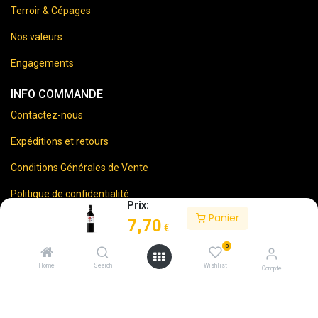
Terroir & Cépages
Nos valeurs
Engagements
INFO COMMANDE
Contactez-nous
Expéditions et retours
Conditions Générales de Vente
Politique de confidentialité
Prix:
Panier
Mentions Légales
7,70
€
0
Home
Search
Wishlist
Compte
⚠️
Vente d’alcool interdite aux mineurs.
En accédant à ce site, vous certifiez avoir 18 ans ou plus.