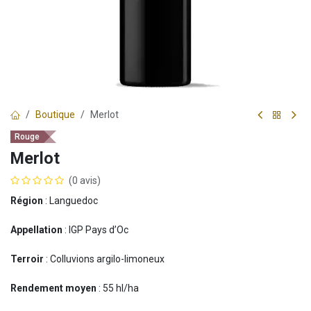
Boutique
Merlot
Rouge
Merlot
(0 avis)
Région
: Languedoc
Appellation
: IGP Pays d’Oc
Terroir
: Colluvions argilo-limoneux
Rendement moyen
: 55 hl/ha