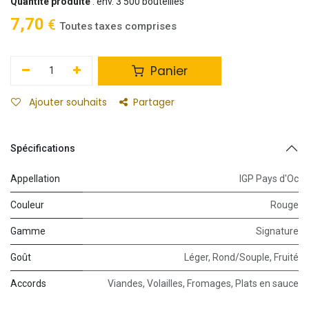
Quantité produite
: env. 3 500 bouteilles
7,70
€
Toutes taxes comprises
Panier
Ajouter souhaits
Partager
Spécifications
Appellation
IGP Pays d'Oc
Couleur
Rouge
Gamme
Signature
Goût
Léger
,
Rond/Souple
,
Fruité
Accords
Viandes
,
Volailles
,
Fromages
,
Plats en sauce