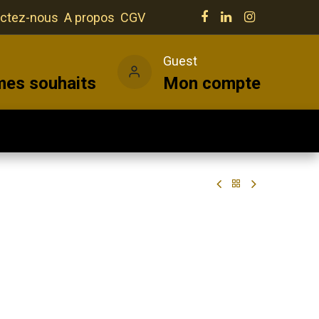
ctez-nous
A propos
CGV
e
Guest
mes souhaits
Mon compte
Salles
Actualités
Vins