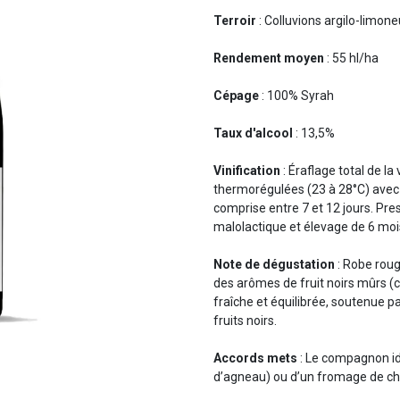
Terroir
: Colluvions argilo-limon
Rendement moyen
: 55 hl/ha
Cépage
: 100% Syrah
Taux d'alcool
: 13,5%
Vinification
: Éraflage total de la
thermorégulées (23 à 28°C) avec
comprise entre 7 et 12 jours. P
malolactique et élevage de 6 moi
Note de dégustation
: Robe roug
des arômes de fruit noirs mûrs (c
fraîche et équilibrée, soutenue pa
fruits noirs.
Accords mets
: Le compagnon id
d’agneau) ou d’un fromage de ch