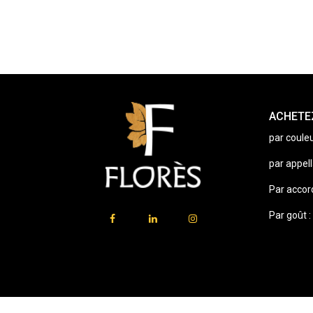
ACHETEZ
par couleu
par appell
Par accor
Par goût :