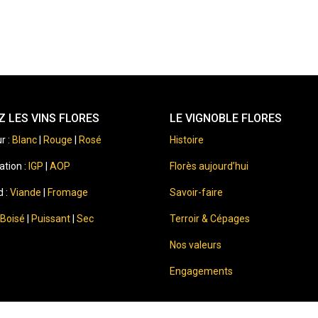
 LES VINS FLORES
LE VIGNOBLE FLORES
r :
Blanc
|
Rouge
|
Rosé
Histoire
ation :
IGP
|
AOP
Florès aujourd’hui
d :
Viande
|
Fromage
Savoir-faire
Boisé
|
Puissant
|
Sec
Terroir & Cépages
Nos valeurs
Engagements