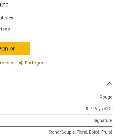
 17°C.
uteilles
rises
anier
ouhaits
Partager
Rouge
IGP Pays d'Oc
Signature
Rond/Souple
,
Floral
,
Epicé
,
Fruité