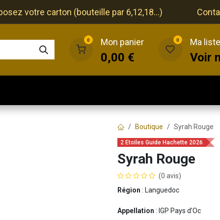
ez votre carton (bouteille par 6,12,18...)
Conta
Mon panier
Ma list
0
0
0,00
€
Voir 
que
Cave
Restaurant
Evénements
Boutique
Syrah Rouge
2 Etoiles Guide Hachette 2026
Syrah Rouge
(0 avis)
Région
: Languedoc
Appellation
: IGP Pays d’Oc