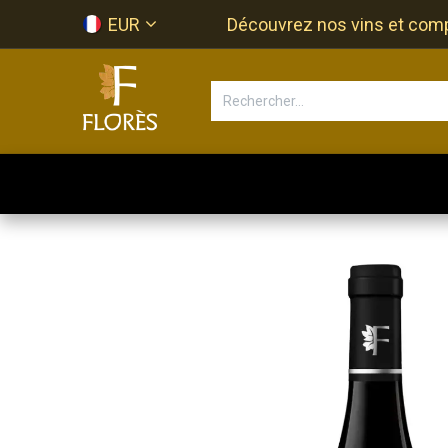
Se rendre au contenu
EUR
Découvrez nos vins et compos
Accueil
Newsletter
Bouti