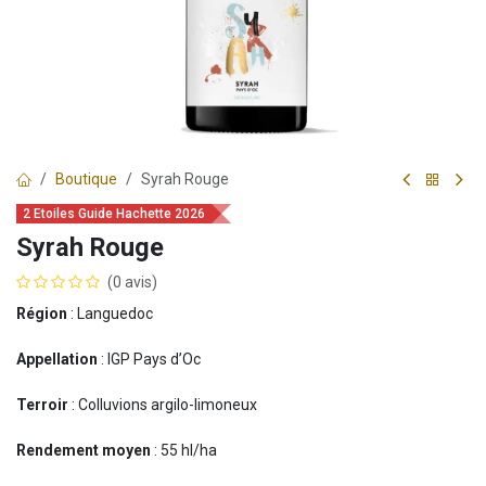
Boutique
Syrah Rouge
2 Etoiles Guide Hachette 2026
Syrah Rouge
(0 avis)
Région
: Languedoc
Appellation
: IGP Pays d’Oc
Terroir
: Colluvions argilo-limoneux
Rendement moyen
: 55 hl/ha