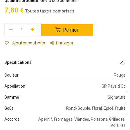
Quantité produite
: env. 3 000 bouteilles
7,80
€
Toutes taxes comprises
Panier
Ajouter souhaits
Partager
Spécifications
Couleur
Rouge
Appellation
IGP Pays d'Oc
Gamme
Signature
Goût
Rond/Souple
,
Floral
,
Epicé
,
Fruité
Accords
Apéritif
,
Fromages
,
Viandes
,
Poissons
,
Grillades
,
Volailles