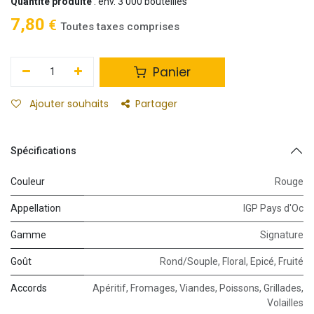
Quantité produite
: env. 3 000 bouteilles
7,80
€
Toutes taxes comprises
Panier
Ajouter souhaits
Partager
Spécifications
Couleur
Rouge
Appellation
IGP Pays d'Oc
Gamme
Signature
Goût
Rond/Souple
,
Floral
,
Epicé
,
Fruité
Accords
Apéritif
,
Fromages
,
Viandes
,
Poissons
,
Grillades
,
Volailles