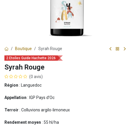
Boutique
Syrah Rouge
2 Etoiles Guide Hachette 2026
Syrah Rouge
(0 avis)
Région
: Languedoc
Appellation
: IGP Pays d’Oc
Terroir
: Colluvions argilo-limoneux
Rendement moyen
: 55 hl/ha