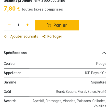
Quantité produite
: env. 3 000 bouteilles
7,80
€
Toutes taxes comprises
Panier
Ajouter souhaits
Partager
Spécifications
Couleur
Rouge
Appellation
IGP Pays d'Oc
Gamme
Signature
Goût
Rond/Souple
,
Floral
,
Epicé
,
Fruité
Accords
Apéritif
,
Fromages
,
Viandes
,
Poissons
,
Grillades
,
Volailles