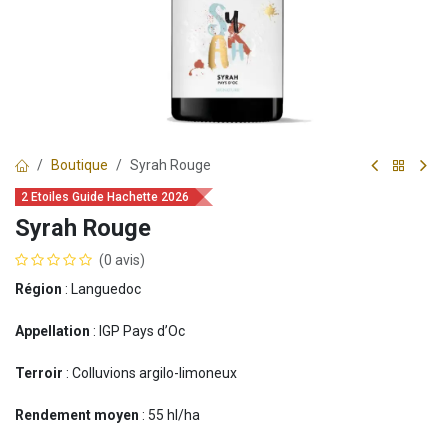
Boutique
Syrah Rouge
2 Etoiles Guide Hachette 2026
Syrah Rouge
(0 avis)
Région
: Languedoc
Appellation
: IGP Pays d’Oc
Terroir
: Colluvions argilo-limoneux
Rendement moyen
: 55 hl/ha