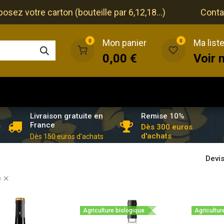
ez votre carton (bouteille par 6,12,18...)
Conta
Mon panier
Ma list
0
0
0,00
€
Voir 
que
Cave
Restaurant
Evénements
Remise 10%
Livraison gratuite en
France
Dès 300 euros
d'achats
Dès 150 euros d'achats
Devis
c
Agriculture biologique
Agricultur