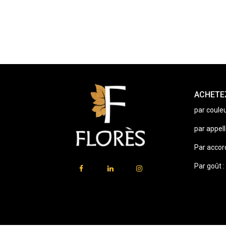
ACHETEZ
par couleu
par appell
Par accor
Par goût :