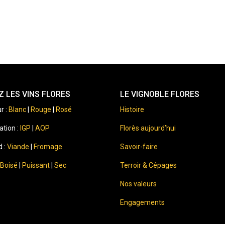
 LES VINS FLORES
LE VIGNOBLE FLORES
r :
Blanc
|
Rouge
|
Rosé
Histoire
ation :
IGP
|
AOP
Florès aujourd’hui
d :
Viande
|
Fromage
Savoir-faire
Boisé
|
Puissant
|
Sec
Terroir & Cépages
Nos valeurs
Engagements