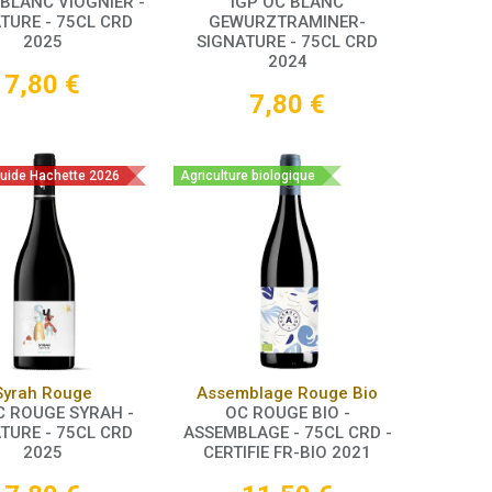
 BLANC VIOGNIER -
IGP OC BLANC
TURE - 75CL CRD
GEWURZTRAMINER-
2025
SIGNATURE - 75CL CRD
2024
7,80
€
7,80
€
Guide Hachette 2026
Agriculture biologique
Panier
Panier
Syrah Rouge
Assemblage Rouge Bio
C ROUGE SYRAH -
OC ROUGE BIO -
TURE - 75CL CRD
ASSEMBLAGE - 75CL CRD -
2025
CERTIFIE FR-BIO 2021