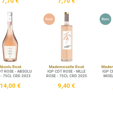
7,70
€
7,70
€
Rosé
Blanc
Panier
Panier
Absolu Rosé
Mademoiselle Rosé
Madem
DT ROSE - ABSOLU
IGP CDT ROSE - MLLE
IGP C
- 75CL CRD 2023
ROSE - 75CL CRD 2025
MOEL
14,00
€
9,40
€