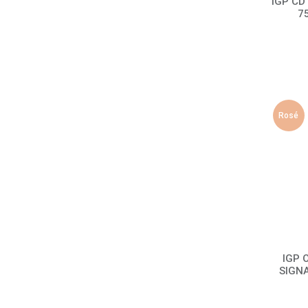
IGP CDT
7
Rosé
IGP 
SIGNA