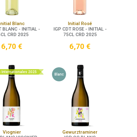
Panier
Panier
Initial Blanc
Initial Rosé
 BLANC - INITIAL -
IGP CDT ROSE - INITIAL -
5CL CRD 2025
75CL CRD 2025
6,70
€
6,70
€
s Internationales 2025
Blanc
Panier
Panier
Viognier
Gewurztraminer