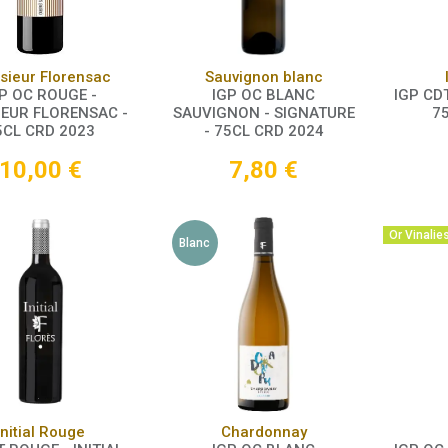
Panier
Panier
sieur Florensac
Sauvignon blanc
P OC ROUGE -
IGP OC BLANC
IGP CDT
EUR FLORENSAC -
SAUVIGNON - SIGNATURE
7
5CL CRD 2023
- 75CL CRD 2024
10,00
€
7,80
€
Or Vinalie
Blanc
Panier
Panier
Initial Rouge
Chardonnay