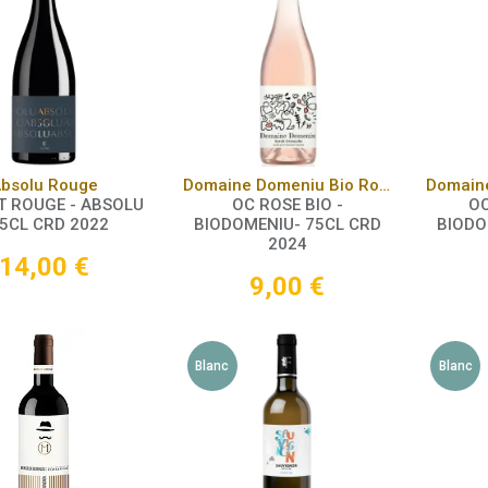
Panier
Panier
bsolu Rouge
Domaine Domeniu Bio Rosé
T ROUGE - ABSOLU
OC ROSE BIO -
OC
75CL CRD 2022
BIODOMENIU- 75CL CRD
BIODO
2024
14,00
€
9,00
€
Blanc
Blanc