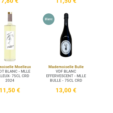
7,80
€
11,50
€
Blanc
Panier
Panier
oiselle Moelleux
Mademoiselle Bulle
DT BLANC - MLLE
VDF BLANC
LEUX- 75CL CRD
EFFERVESCENT - MLLE
2024
BULLE - 75CL CRD
11,50
€
13,00
€