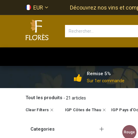
Se rendre au contenu
EUR
Découvrez nos vins et compos
Accueil
Newsletter
Bouti
Remise 5%
Sur 1er commande
Tout les produits
- 21 articles
Clear Filters
IGP Côtes de Thau
IGP Pays d'O
Categories
Rouge