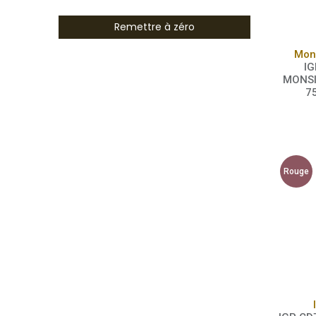
Remettre à zéro
Mon
IG
MONSI
7
Rouge