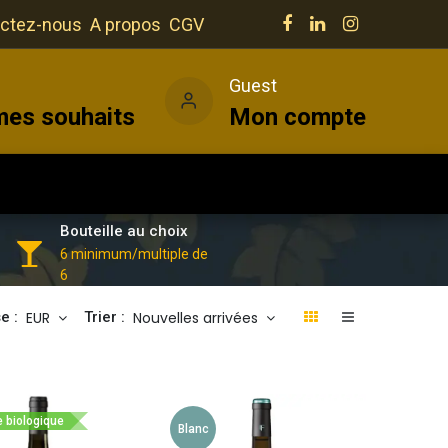
ctez-nous
A propos
CGV
e
Guest
mes souhaits
Mon compte
Salles
Actualités
Vins
Bouteille au choix
6 minimum/multiple de
6
EUR
Nouvelles arrivées
e :
Trier :
e biologique
Blanc