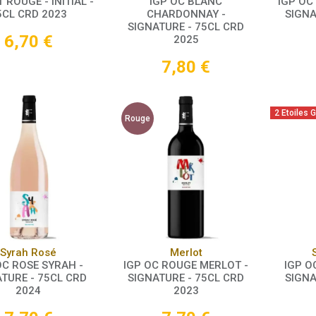
 ROUGE - INITIAL -
IGP OC BLANC
IGP OC
5CL CRD 2023
CHARDONNAY -
SIGNA
SIGNATURE - 75CL CRD
6,70
€
2025
7,80
€
2 Etoiles 
Rouge
Panier
Panier
Syrah Rosé
Merlot
OC ROSE SYRAH -
IGP OC ROUGE MERLOT -
IGP O
TURE - 75CL CRD
SIGNATURE - 75CL CRD
SIGNA
2024
2023