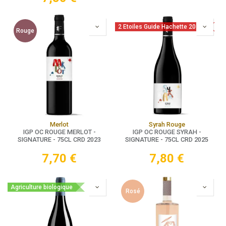
2 Etoiles Guide Hachette 2026
Rouge
Merlot
Syrah Rouge
IGP OC ROUGE MERLOT -
IGP OC ROUGE SYRAH -
SIGNATURE - 75CL CRD 2023
SIGNATURE - 75CL CRD 2025
7,70
€
7,80
€
Agriculture biologique
Rosé