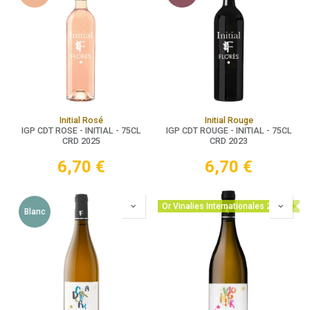
Initial Rosé
Initial Rouge
IGP CDT ROSE - INITIAL - 75CL
IGP CDT ROUGE - INITIAL - 75CL
CRD 2025
CRD 2023
6,70
€
6,70
€
Or Vinalies Internationales 2025
Blanc