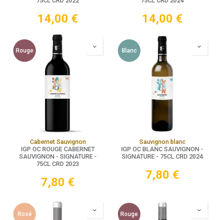
75CL CRD 2022
75CL CRD 2024
14,00
€
14,00
€
Rouge
Blanc
Cabernet Sauvignon
Sauvignon blanc
IGP OC ROUGE CABERNET
IGP OC BLANC SAUVIGNON -
SAUVIGNON - SIGNATURE -
SIGNATURE - 75CL CRD 2024
75CL CRD 2023
7,80
€
7,80
€
Rosé
Rouge