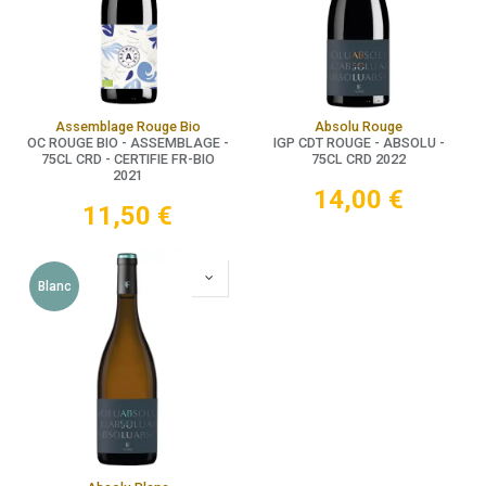
Assemblage Rouge Bio
Absolu Rouge
OC ROUGE BIO - ASSEMBLAGE -
IGP CDT ROUGE - ABSOLU -
75CL CRD - CERTIFIE FR-BIO
75CL CRD 2022
2021
14,00
€
11,50
€
Blanc