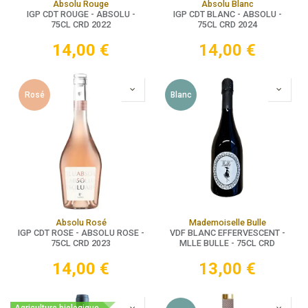
Absolu Rouge
Absolu Blanc
IGP CDT ROUGE - ABSOLU -
IGP CDT BLANC - ABSOLU -
75CL CRD 2022
75CL CRD 2024
14,00
€
14,00
€
Rosé
Blanc
Absolu Rosé
Mademoiselle Bulle
IGP CDT ROSE - ABSOLU ROSE -
VDF BLANC EFFERVESCENT -
75CL CRD 2023
MLLE BULLE - 75CL CRD
14,00
€
13,00
€