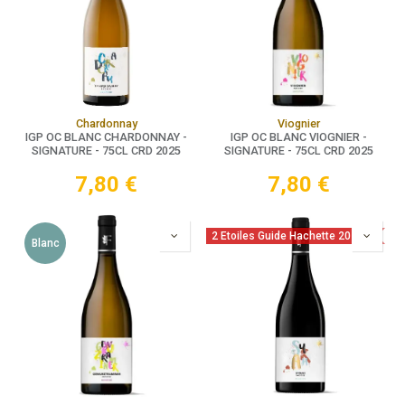
Chardonnay
Viognier
IGP OC BLANC CHARDONNAY -
IGP OC BLANC VIOGNIER -
SIGNATURE - 75CL CRD 2025
SIGNATURE - 75CL CRD 2025
7,80
€
7,80
€
2 Etoiles Guide Hachette 2026
Blanc