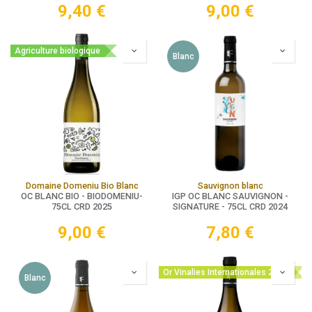
9,40
€
9,00
€
Agriculture biologique
Blanc
Domaine Domeniu Bio Blanc
Sauvignon blanc
OC BLANC BIO - BIODOMENIU-
IGP OC BLANC SAUVIGNON -
75CL CRD 2025
SIGNATURE - 75CL CRD 2024
9,00
€
7,80
€
Or Vinalies Internationales 2025
Blanc