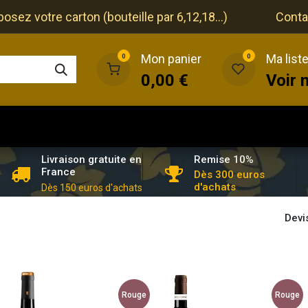
ez votre carton (bouteille par 6,12,18...)
Conta
Mon panier
Ma list
0
0
0,00
€
Voir 
que
Cave
Restaurant
Evénements
Remise 10%
Livraison gratuite en
France
Dès 300 euros
d'achats
Dès 150 euros d'achats
Devi
Rouge
Rouge