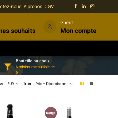
ctez-nous
A propos
CGV
e
Guest
mes souhaits
Mon compte
Salles
Actualités
Vins
Bouteille au choix
6 minimum/multiple de
6
EUR
Prix - Décroissant
se :
Trier :
Rouge