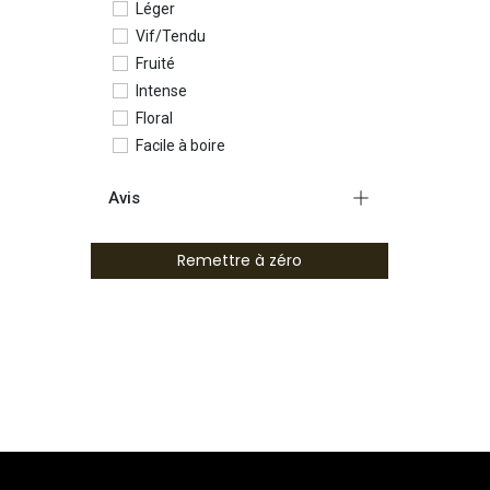
Léger
Vif/Tendu
Fruité
Intense
Floral
Facile à boire
Minéral
Avis
Elevage sur lies
Epicé
Remettre à zéro