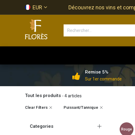
Se rendre au contenu
EUR
Découvrez nos vins et compos
Accueil
Newsletter
Bouti
Remise 5%
Sur 1er commande
Tout les produits
- 4 articles
Clear Filters
Puissant/Tannique
Categories
Rouge