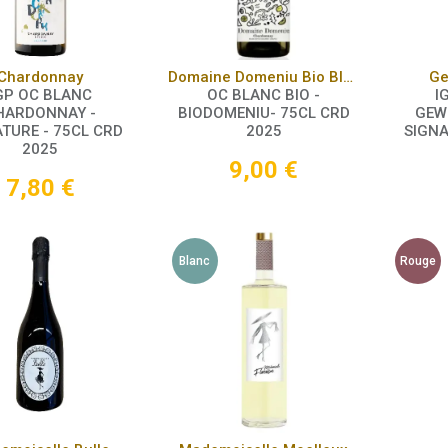
Panier
Panier
Chardonnay
Domaine Domeniu Bio Blanc
Ge
GP OC BLANC
OC BLANC BIO -
I
HARDONNAY -
BIODOMENIU- 75CL CRD
GEW
TURE - 75CL CRD
2025
SIGNA
2025
9,00
€
7,80
€
Blanc
Rouge