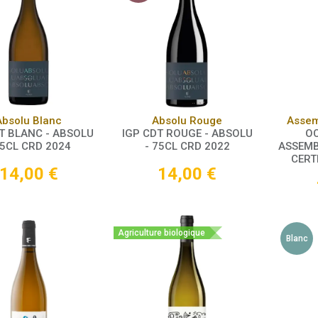
Panier
Panier
Absolu Blanc
Absolu Rouge
Assem
T BLANC - ABSOLU
IGP CDT ROUGE - ABSOLU
OC
75CL CRD 2024
- 75CL CRD 2022
ASSEMB
CERT
14,00
€
14,00
€
Agriculture biologique
Blanc