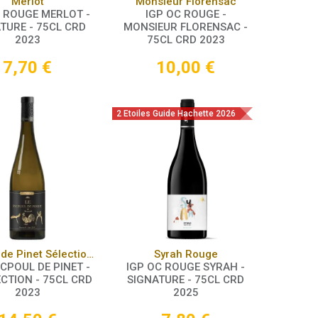
Panier
Panier
Merlot
Monsieur Florensac
C ROUGE MERLOT -
IGP OC ROUGE -
TURE - 75CL CRD
MONSIEUR FLORENSAC -
2023
75CL CRD 2023
7,70
€
10,00
€
2 Etoiles Guide Hachette 2026
Panier
Panier
Picpoul de Pinet Sélection 2023
Syrah Rouge
CPOUL DE PINET -
IGP OC ROUGE SYRAH -
ECTION - 75CL CRD
SIGNATURE - 75CL CRD
2023
2025