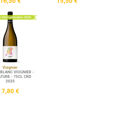
16,50
€
15,50
€
s Internationales 2025
Panier
Viognier
 BLANC VIOGNIER -
TURE - 75CL CRD
2025
7,80
€