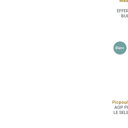
Mad
EFFE
BU
Blanc
AOP P
LE SEL