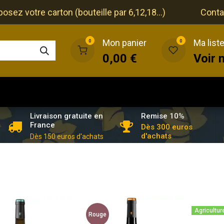
ez votre carton (bouteille par 6,12,18...)
Conta
Mon panier
Ma list
0
0
0,00
€
Voir 
que
Cave
Restaurant
Evénements
Remise 10%
Livraison gratuite en
France
Dès 300 euros
d'achats
Dès 150 euros d'achats
Agricultur
Rouge