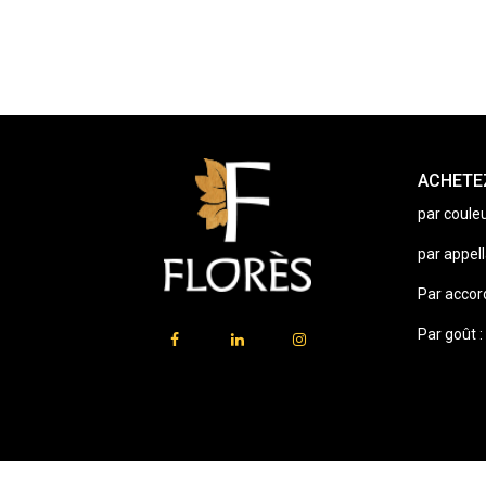
ACHETEZ
par couleu
par appell
Par accor
Par goût :