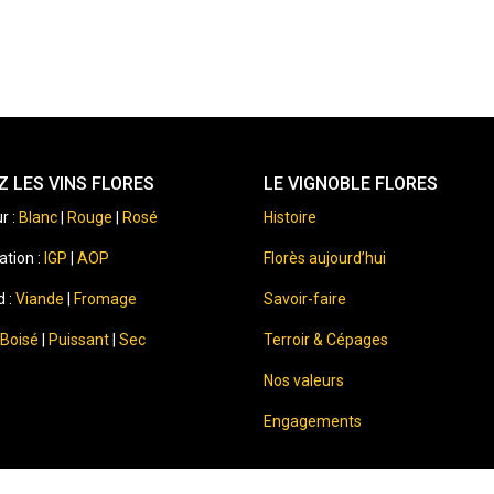
 LES VINS FLORES
LE VIGNOBLE FLORES
r :
Blanc
|
Rouge
|
Rosé
Histoire
ation :
IGP
|
AOP
Florès aujourd’hui
d :
Viande
|
Fromage
Savoir-faire
Boisé
|
Puissant
|
Sec
Terroir & Cépages
Nos valeurs
Engagements