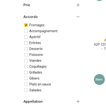
Prix
Accords
Fromages
Accompagnement
Apéritif
Entrées
IGP CD
- 
Desserts
Poissons
Viandes
Coquillages
Grillades
Gibiers
Blanc
Plats en sauce
Salades
Volailles
Appellation