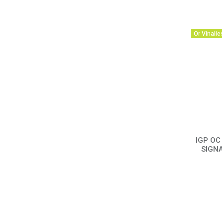
Or Vinalie
IGP OC
SIGNA