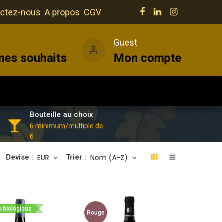
ctez-nous
A propos
CGV
e
Guest
mes souhaits
Mon compte
Salles
Actualités
Vins
Bouteille au choix
6 minimum/multiple de
6
EUR
Nom (A-Z)
Devise :
Trier :
e biologique
Rouge