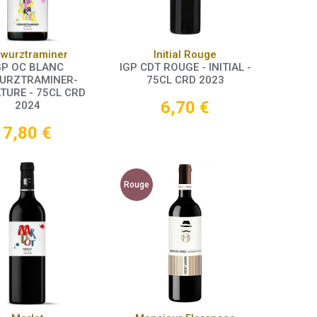
Panier
Panier
wurztraminer
Initial Rouge
GP OC BLANC
IGP CDT ROUGE - INITIAL -
URZTRAMINER-
75CL CRD 2023
TURE - 75CL CRD
6,70
€
2024
7,80
€
Rouge