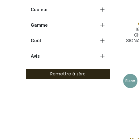
Couleur
Gamme
I
C
Goût
SIGNA
Avis
Remettre à zéro
Blanc