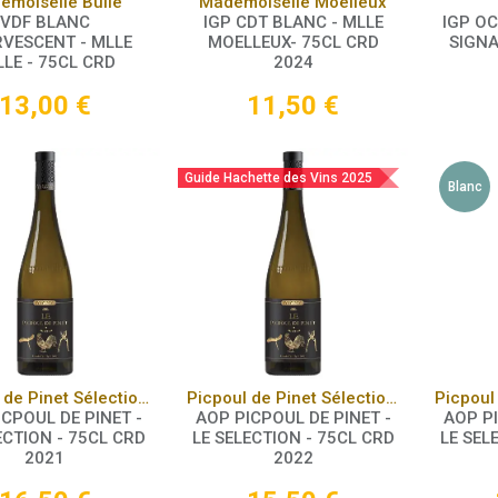
Panier
Panier
emoiselle Bulle
Mademoiselle Moelleux
VDF BLANC
IGP CDT BLANC - MLLE
IGP O
RVESCENT - MLLE
MOELLEUX- 75CL CRD
SIGNA
LLE - 75CL CRD
2024
13,00
€
11,50
€
Guide Hachette des Vins 2025
Blanc
Panier
Panier
Picpoul de Pinet Sélection 2021
Picpoul de Pinet Sélection 2022
ICPOUL DE PINET -
AOP PICPOUL DE PINET -
AOP PI
ECTION - 75CL CRD
LE SELECTION - 75CL CRD
LE SEL
2021
2022