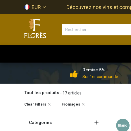
Se rendre au contenu
EUR
Découvrez nos vins et compos
Accueil
Newsletter
Bouti
Remise 5%
Sur 1er commande
Tout les produits
- 17 articles
Clear Filters
Fromages
Categories
Blanc