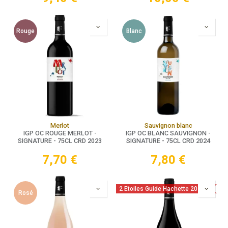
Rouge
Blanc
Merlot
Sauvignon blanc
IGP OC ROUGE MERLOT -
IGP OC BLANC SAUVIGNON -
SIGNATURE - 75CL CRD 2023
SIGNATURE - 75CL CRD 2024
7,70
€
7,80
€
2 Etoiles Guide Hachette 2026
Rosé