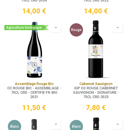
75CL CRD 2024
75CL CRD 2022
14,00
€
14,00
€
Agriculture biologique
Rouge
Assemblage Rouge Bio
Cabernet Sauvignon
OC ROUGE BIO - ASSEMBLAGE -
IGP OC ROUGE CABERNET
75CL CRD - CERTIFIE FR-BIO
SAUVIGNON - SIGNATURE -
2021
75CL CRD 2023
11,50
€
7,80
€
Blanc
Blanc