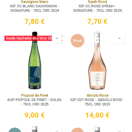
Sauvignon blanc
Syrah Rosé
IGP OC BLANC SAUVIGNON -
IGP OC ROSE SYRAH -
SIGNATURE - 75CL CRD 2024
SIGNATURE - 75CL CRD 2024
7,80
€
7,70
€
Guide Hachette des Vins 2025
Rosé
Picpoul de Pinet
Absolu Rosé
AOP PICPOUL DE PINET - SOLEIL
IGP CDT ROSE - ABSOLU ROSE -
- 75CL CRD 2025
75CL CRD 2023
9,00
€
14,00
€