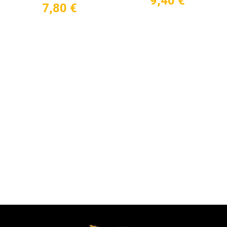
9,40
€
7,80
€