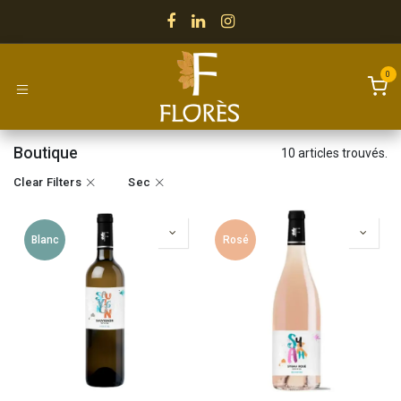
Se rendre au contenu
0
Boutique
10 articles trouvés.
Clear Filters
Sec
Blanc
Rosé