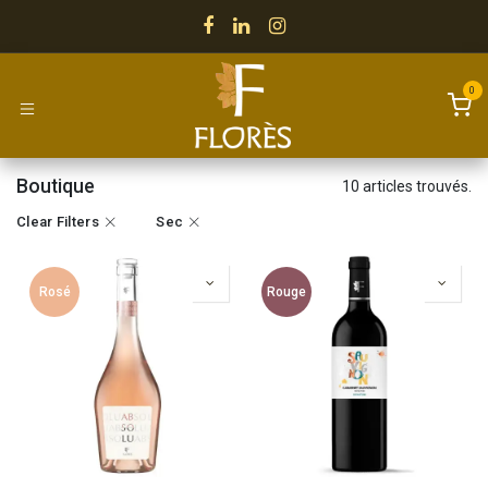
Se rendre au contenu
0
Boutique
10 articles trouvés.
Clear Filters
Sec
Rosé
Rouge