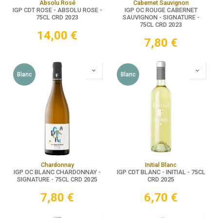
Absolu Rosé
Cabernet Sauvignon
IGP CDT ROSE - ABSOLU ROSE -
IGP OC ROUGE CABERNET
75CL CRD 2023
SAUVIGNON - SIGNATURE -
75CL CRD 2023
14,00
€
7,80
€
Blanc
Blanc
Chardonnay
Initial Blanc
IGP OC BLANC CHARDONNAY -
IGP CDT BLANC - INITIAL - 75CL
SIGNATURE - 75CL CRD 2025
CRD 2025
7,80
€
6,70
€