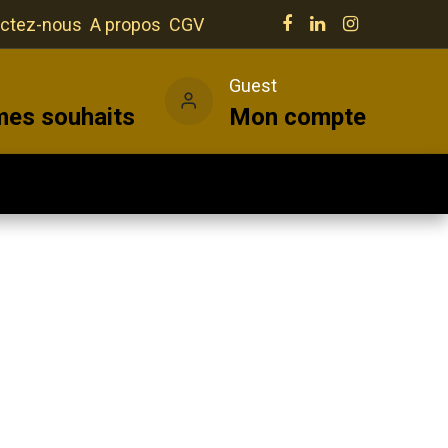
ctez-nous
A propos
CGV
e
Guest
mes souhaits
Mon compte
Salles
Actualités
Vins