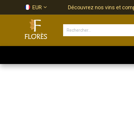
Se rendre au contenu
EUR
Découvrez nos vins et compos
Accueil
Newsletter
Bouti