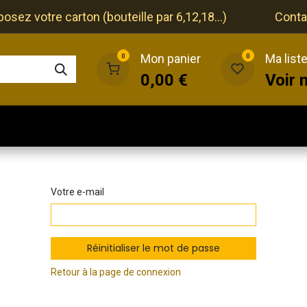
ez votre carton (bouteille par 6,12,18...)
Conta
Mon panier
Ma list
0
0
0,00
€
Voir 
que
Cave
Restaurant
Evénements
Votre e-mail
Réinitialiser le mot de passe
Retour à la page de connexion