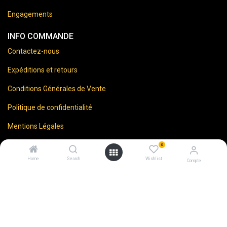
Engagements
INFO COMMANDE
Contactez-nous
Expéditions et retours
Conditions Générales de Vente
Politique de confidentialité
Mentions Légales
0
Home
Search
Wishlist
Compte
⚠️
Vente d’alcool interdite aux mineurs.
En accédant à ce site, vous certifiez avoir 18 ans ou plus.
L'abus d'alcool est dangereux pour la santé. À consommer
avec modération.