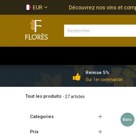
Se rendre au contenu
EUR
Découvrez nos vins et compos
Accueil
Newsletter
Bouti
Remise 5%
Sur 1er commande
Tout les produits
- 27 articles
Categories
Blanc
Prix