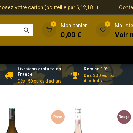
ez votre carton (bouteille par 6,12,18...)
Conta
Mon panier
Ma list
0
0
0,00
€
Voir 
que
Cave
Restaurant
Evénements
Remise 10%
Livraison gratuite en
France
Dès 300 euros
d'achats
Dès 150 euros d'achats
Rosé
Rouge