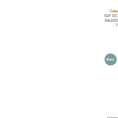
Cab
IGP O
SAUVI
- 
Blanc