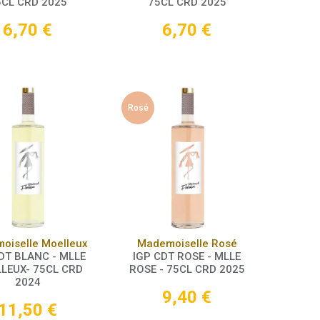
5CL CRD 2025
75CL CRD 2025
6,70
€
6,70
€
Rosé
Panier
Panier
oiselle Moelleux
Mademoiselle Rosé
DT BLANC - MLLE
IGP CDT ROSE - MLLE
LEUX- 75CL CRD
ROSE - 75CL CRD 2025
2024
9,40
€
11,50
€