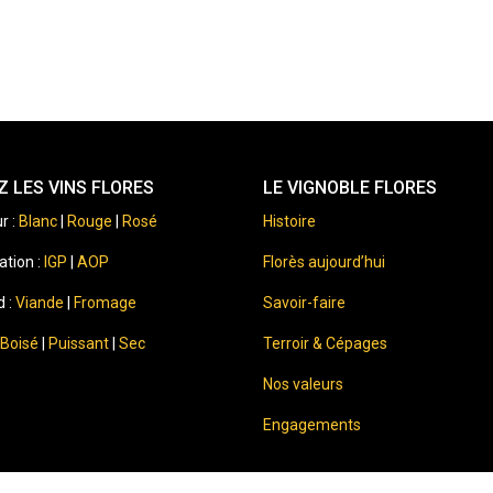
 LES VINS FLORES
LE VIGNOBLE FLORES
r :
Blanc
|
Rouge
|
Rosé
Histoire
ation :
IGP
|
AOP
Florès aujourd’hui
d :
Viande
|
Fromage
Savoir-faire
Boisé
|
Puissant
|
Sec
Terroir & Cépages
Nos valeurs
Engagements