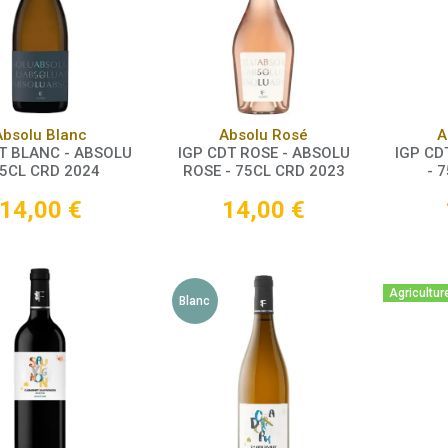
Panier
Panier
Absolu Blanc
Absolu Rosé
A
T BLANC - ABSOLU
IGP CDT ROSE - ABSOLU
IGP CD
75CL CRD 2024
ROSE - 75CL CRD 2023
- 
14,00
€
14,00
€
Agricultur
Blanc