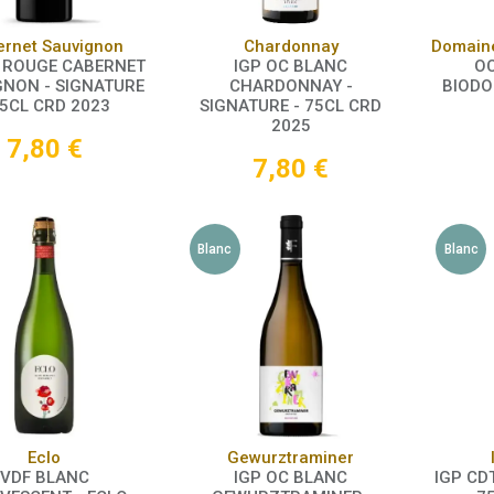
Panier
Panier
ernet Sauvignon
Chardonnay
C ROUGE CABERNET
IGP OC BLANC
OC
GNON - SIGNATURE
CHARDONNAY -
BIODO
75CL CRD 2023
SIGNATURE - 75CL CRD
2025
7,80
€
7,80
€
Blanc
Blanc
Panier
Panier
Eclo
Gewurztraminer
VDF BLANC
IGP OC BLANC
IGP CDT