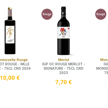
Rouge
Rouge
Panier
Panier
moiselle Rouge
Merlot
Mons
DT ROUGE - MLLE
IGP OC ROUGE MERLOT -
IG
 - 75CL CRD 2024
SIGNATURE - 75CL CRD
MONSI
2023
7
10,00
€
7,70
€