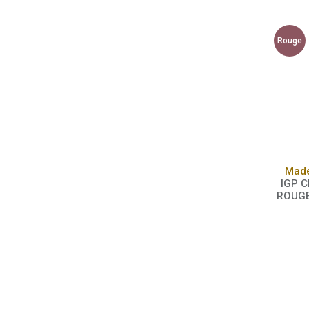
Rouge
Made
IGP C
ROUGE