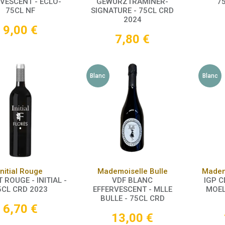
VESCENT - ECLO-
GEWURZTRAMINER-
7
75CL NF
SIGNATURE - 75CL CRD
2024
9,00
€
7,80
€
Blanc
Blanc
Panier
Panier
Initial Rouge
Mademoiselle Bulle
Madem
 ROUGE - INITIAL -
VDF BLANC
IGP C
5CL CRD 2023
EFFERVESCENT - MLLE
MOEL
BULLE - 75CL CRD
6,70
€
13,00
€