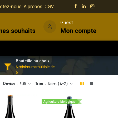
ctez-nous
A propos
CGV
e
Guest
mes souhaits
Mon compte
Salles
Actualités
Vins
Bouteille au choix
6 minimum/multiple de
6
EUR
Nom (A-Z)
Devise :
Trier :
Agriculture biologique