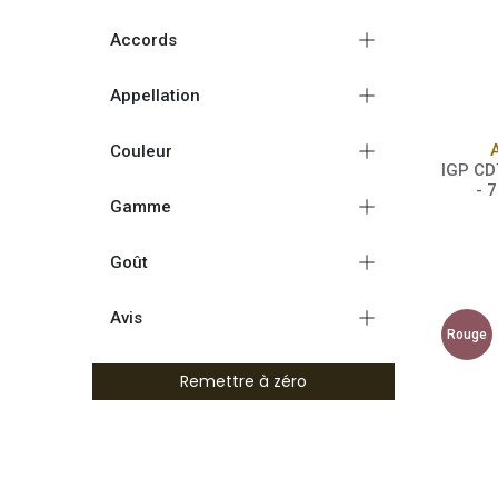
Accords
Appellation
Couleur
IGP CD
- 
Gamme
Goût
Avis
Rouge
Remettre à zéro