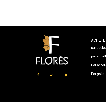
ACHETEZ
par couleu
par appell
Par accor
Par goût :