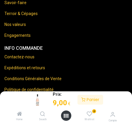
Savoir-faire
Terroir & Cépages
Nos valeurs
Engagements
INFO COMMANDE
Contactez-nous
Expéditions et retours
Conditions Générales de Vente
Politique de confidentialité
Prix:
Panier
Mentions Légales
9,00
€
0
Home
Search
Wishlist
Compte
⚠️
Vente d’alcool interdite aux mineurs.