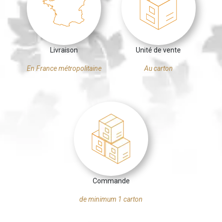
Livraison
Unité de vente
En France métropolitaine
Au carton
Commande
de minimum 1 carton