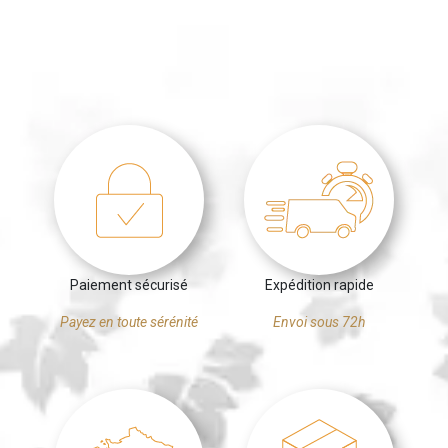
Paiement sécurisé
Expédition rapide
Payez en toute sérénité
Envoi sous 72h