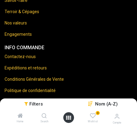
Savoir-faire
Terroir & Cépages
Nos valeurs
Engagements
INFO COMMANDE
Contactez-nous
Expéditions et retours
Conditions Générales de Vente
Politique de confidentialité
Mentions Légales
Filters
Nom (A-Z)
0
Home
Search
Wishlist
Compte
⚠️
Vente d’alcool interdite aux mineurs.