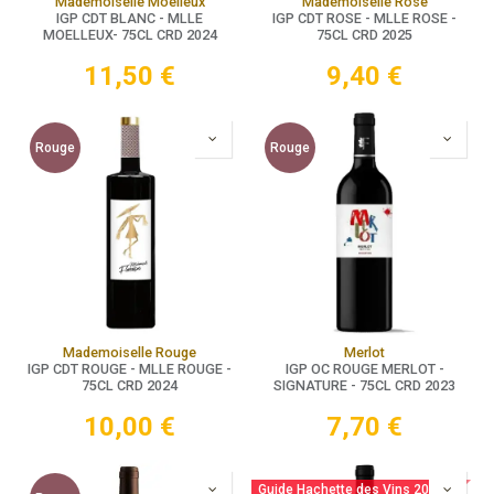
Mademoiselle Moelleux
Mademoiselle Rosé
IGP CDT BLANC - MLLE
IGP CDT ROSE - MLLE ROSE -
MOELLEUX- 75CL CRD 2024
75CL CRD 2025
11,50
€
9,40
€
Rouge
Rouge
Mademoiselle Rouge
Merlot
IGP CDT ROUGE - MLLE ROUGE -
IGP OC ROUGE MERLOT -
75CL CRD 2024
SIGNATURE - 75CL CRD 2023
10,00
€
7,70
€
Guide Hachette des Vins 2025