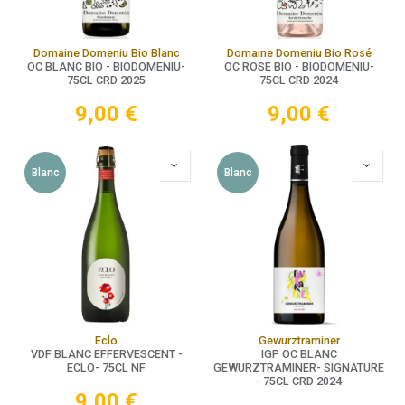
Domaine Domeniu Bio Blanc
Domaine Domeniu Bio Rosé
OC BLANC BIO - BIODOMENIU-
OC ROSE BIO - BIODOMENIU-
75CL CRD 2025
75CL CRD 2024
9,00
€
9,00
€
Blanc
Blanc
Eclo
Gewurztraminer
VDF BLANC EFFERVESCENT -
IGP OC BLANC
ECLO- 75CL NF
GEWURZTRAMINER- SIGNATURE
- 75CL CRD 2024
9,00
€