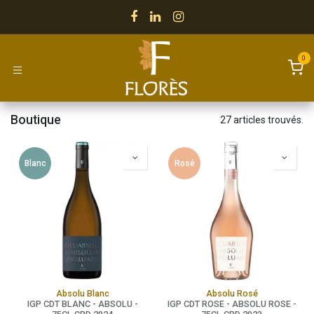
Se rendre au contenu
0
Boutique
27 articles trouvés.
Blanc
Rosé
Absolu Blanc
Absolu Rosé
IGP CDT BLANC - ABSOLU -
IGP CDT ROSE - ABSOLU ROSE -